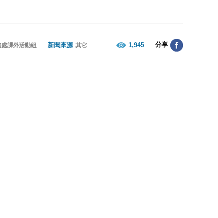
分享
新聞來源
1,945
務處課外活動組
其它