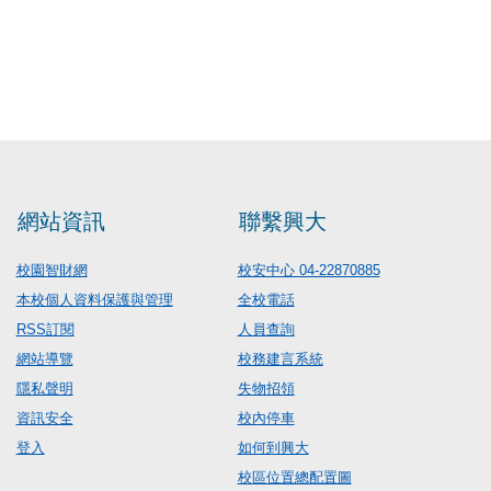
網站資訊
聯繫興大
校園智財網
校安中心 04-22870885
本校個人資料保護與管理
全校電話
RSS訂閱
人員查詢
網站導覽
校務建言系統
隱私聲明
失物招領
資訊安全
校內停車
登入
如何到興大
校區位置總配置圖