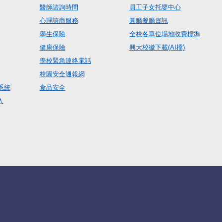
醫師諮詢時間
員工子女托嬰中心
心理諮商服務
圓廳餐廳資訊
學生保險
全校各單位場地收費標準
健康保險
興大校徽下載(AI檔)
學校緊急連絡電話
校園安全通報網
系統
食品安全
入