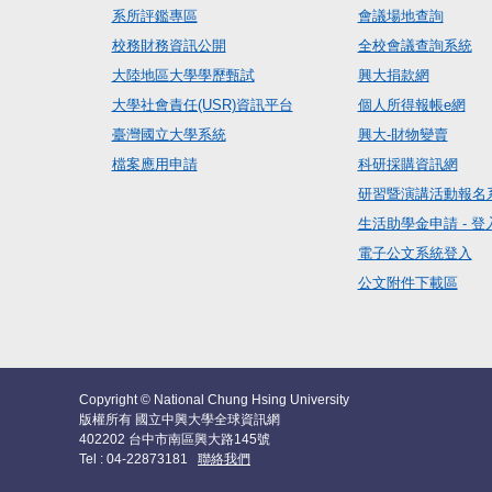
系所評鑑專區
會議場地查詢
校務財務資訊公開
全校會議查詢系統
大陸地區大學學歷甄試
興大捐款網
大學社會責任(USR)資訊平台
個人所得報帳e網
臺灣國立大學系統
興大-財物變賣
檔案應用申請
科研採購資訊網
研習暨演講活動報名
生活助學金申請 - 登
電子公文系統登入
公文附件下載區
Copyright © National Chung Hsing University
版權所有 國立中興大學全球資訊網
402202 台中市南區興大路145號
Tel : 04-22873181
聯絡我們