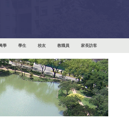
興學
學生
校友
教職員
家長訪客