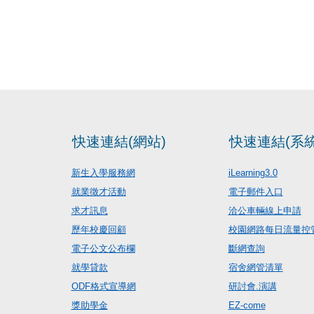
快速連結(網站)
快速連結(系統
新生入學服務網
iLearning3.0
就業徵才活動
電子郵件入口
求才訊息
洽公車輛線上申請
歷年校慶回顧
校園網路每日流量控
電子公文公布欄
斷網查詢
就學貸款
宿舍網管清單
ODF格式宣導網
研討會.演講
獎助學金
EZ-come