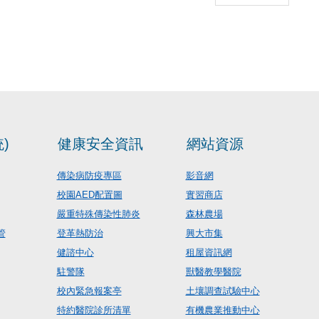
)
健康安全資訊
網站資源
傳染病防疫專區
影音網
校園AED配置圖
實習商店
嚴重特殊傳染性肺炎
森林農場
管
登革熱防治
興大市集
健諮中心
租屋資訊網
駐警隊
獸醫教學醫院
校內緊急報案亭
土壤調查試驗中心
特約醫院診所清單
有機農業推動中心