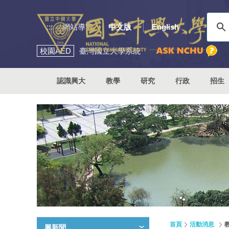
:::
網站導覽
中文版
English
校園
AED
臺灣國立大學系統
認識興大
教學
研究
行政
招生
首頁
活動消息
興新聞