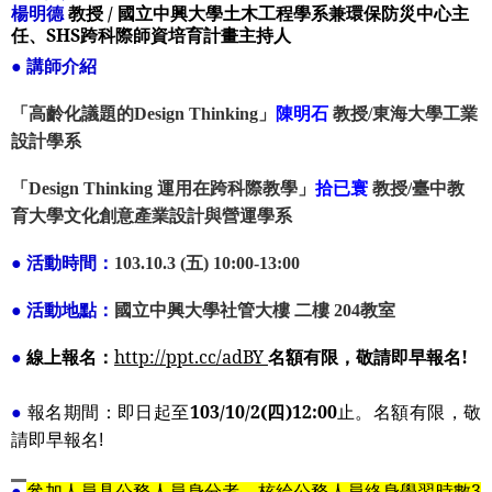
楊明德
教授 / 國立中興大學土木工程學系兼環保防災中心主
任、SHS跨科際師資培育計畫主持人
講師介紹
●
「高齡化議題的Design Thinking」
陳明石
教授
/
東海大學工業
設計學系
「Design Thinking 運用在跨科際教學」
拾已寰
教授
/
臺中教
育大學文化創意產業設計與營運學系
活動時間：
五
●
103.10.3 (
) 10:00-13:00
活動地點：
國立中興大學社管大樓
二樓
教室
●
204
線上報名：
http://ppt.cc/adBY
名額有限，敬請即早報名
!
●
報名期間：即日起至
103/10/2(
四
)12:00
●
止。名額有限，敬
請即早報名
!
參加人員具公務人員身分者，核給公務人員終身學習時數
3
●