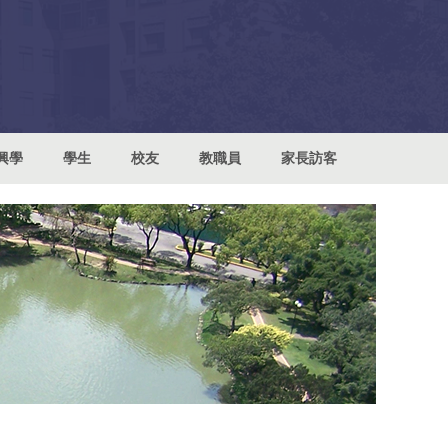
興學
學生
校友
教職員
家長訪客