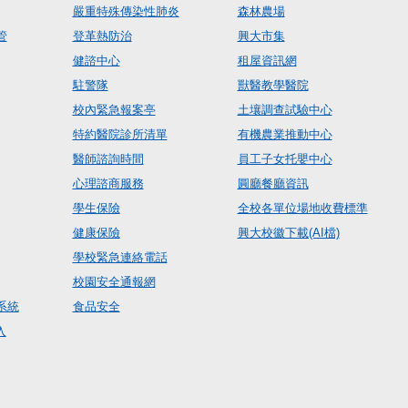
嚴重特殊傳染性肺炎
森林農場
管
登革熱防治
興大市集
健諮中心
租屋資訊網
駐警隊
獸醫教學醫院
校內緊急報案亭
土壤調查試驗中心
特約醫院診所清單
有機農業推動中心
醫師諮詢時間
員工子女托嬰中心
心理諮商服務
圓廳餐廳資訊
學生保險
全校各單位場地收費標準
健康保險
興大校徽下載(AI檔)
學校緊急連絡電話
校園安全通報網
系統
食品安全
入