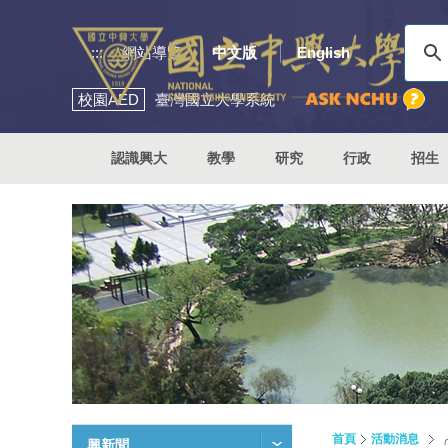
:::
網站導覽
中文版
English
校園
AED
臺灣國立大學系統
認識興大
教學
研究
行政
招生
首頁
活動消息
興新聞