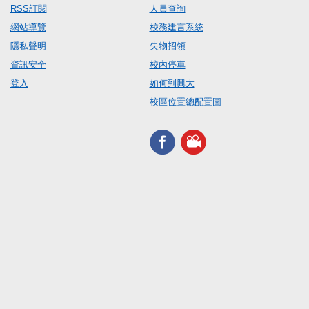
RSS訂閱
人員查詢
網站導覽
校務建言系統
隱私聲明
失物招領
資訊安全
校內停車
登入
如何到興大
校區位置總配置圖