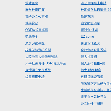
求才訊息
洽公車輛線上申請
歷年校慶回顧
校園網路每日流量控
電子公文公布欄
斷網查詢
就學貸款
宿舍網管清單
ODF格式宣導網
研討會.演講
獎助學金
EZ-come
系所評鑑專區
會議場地查詢
校務財務資訊公開
全校會議查詢系統
大陸地區大學學歷甄試
興大捐款網
大學社會責任(USR)資訊平台
個人所得報帳e網
臺灣國立大學系統
興大-財物變賣
檔案應用申請
科研採購資訊網
研習暨演講活動報名
生活助學金申請 - 登
電子公文系統登入
公文附件下載區