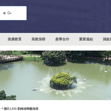
推廣教育
高教深耕
產學合作
重要連結
捐款
╭＊攝氏1300-劉峰雄陶藝個展