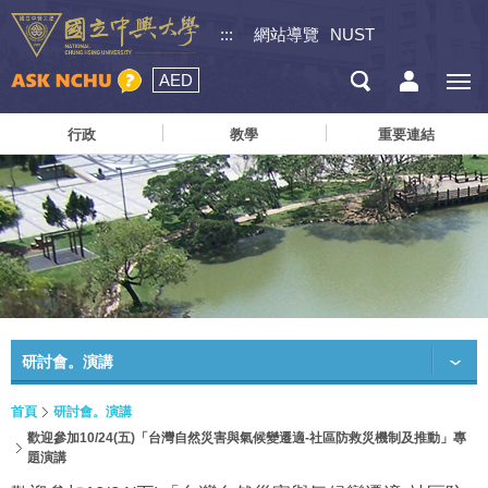
:::
網站導覽
NUST
AED
行政
教學
重要連結
研討會。演講
首頁
研討會。演講
歡迎參加10/24(五)「台灣自然災害與氣候變遷適-社區防救災機制及推動」專
題演講