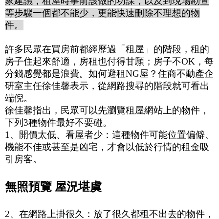
家建議，租屋時事前該做的功課，以及到現場勘查
等步驟一個都不能少，更能快速刪除不理想的物
件。
許多民眾在買房前都經歷過「租屋」的階段，租的
房子住起來舒適，房租也付得甘願；房子不
OK
，每
分錢感覺都是浪費。如何避租
NG
屋？住商不動產企
研室主任徐佳馨表示，從網路搜尋的階段就可看出
端倪。
徐佳馨指出，民眾可以先瀏覽租屋網站上的物件，
下列
3
種物件最好不要碰。
1
、開價太低、看屋者少：這種物件可能位置偏僻、
機能不佳或甚至是凶宅，才會以低於行情的租金吸
引房客。
無照預覽 屋況堪虞
2
、在網路上掛很久：放了很久都租不出去的物件，