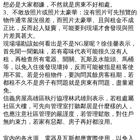
想必是大家都嫌，不然就是房東不好相處。
3
、不敢放照片或照片太豪華：沒有照片可先預覽的
物件通常屋況很差，而照片太豪華、且與租金不成
正比，反而起人疑竇，可能要到現場才會發現與照
片差異甚大。
現場場勘該如何看出是不是
NG
屋呢？徐佳馨表示，
首先聞一聞氣味，若有霉味代表可能很久沒有人
租，再檢查所有電器、開關、瓦斯及水龍頭、馬桶
等，以免入住後發現壞掉，反而可能被指是租客使
用不當。若是分租物件，要詢問其餘房客租期，若
都租不久不是房子有問題就是房東有問題，盡量避
免。
信義房屋高雄區執行協理林武雄則表示，若租處屬
社區大樓，可先向管理室打聽鄰居是什麼樣的人，
也應注意社區管理的嚴謹度，若管理鬆散，對住戶
無約束力，若家有惡鄰、房子再好都沒用。
室內的各水源、電器及瓦斯都應實際使用，以免入