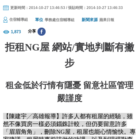
更新時間：2014-10-27 13:46:53 / 張貼時間：2014-10-27 13:46:33
單位
新聞來源
住宿輔導組
學務處住宿輔導組
蘋果日報
分享
1,873
拒租
NG
屋 網站
/
實地判斷有撇
步
租金低於行情有隱憂 留意社區管理
嚴謹度
【陳建宇
╱
高雄報導】許多人都有租屋的經驗，雖
然不像買房一樣必須錙銖計較，但仍要留意許多
「眉眉角角」，刪除
NG
屋，租屋也能心情愉快。專