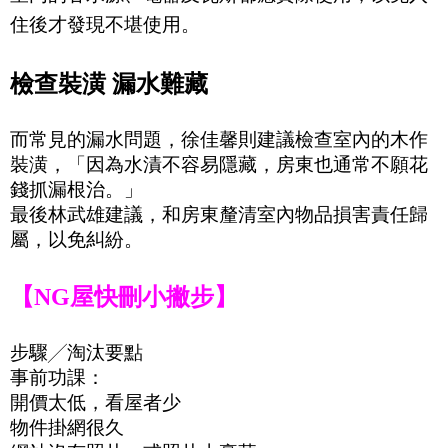
住後才發現不堪使用。
檢查裝潢 漏水難藏
而常見的漏水問題，徐佳馨則建議檢查室內的木作
裝潢，「因為水漬不容易隱藏，房東也通常不願花
錢抓漏根治。」
最後林武雄建議，和房東釐清室內物品損害責任歸
屬，以免糾紛。
【
NG
屋快刪小撇步】
步驟
╱
淘汰要點
事前功課：
開價太低，看屋者少
物件掛網很久