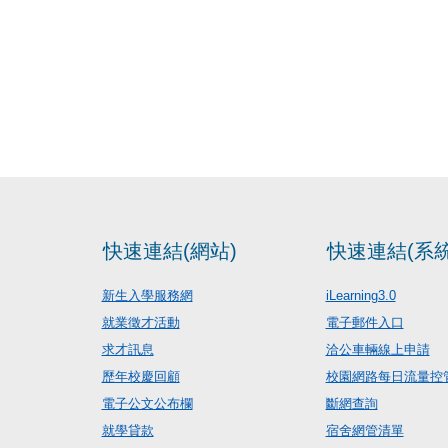
快速連結(網站)
快速連結(系統
新生入學服務網
iLearning3.0
就業徵才活動
電子郵件入口
求才訊息
洽公車輛線上申請
歷年校慶回顧
校園網路每日流量控
電子公文公布欄
斷網查詢
就學貸款
宿舍網管清單