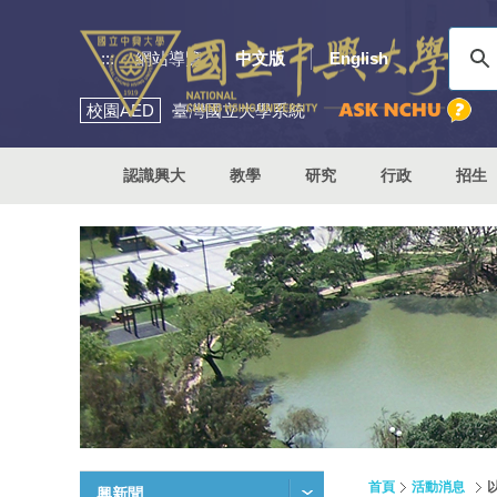
:::
網站導覽
中文版
English
校園
AED
臺灣國立大學系統
認識興大
教學
研究
行政
招生
首頁
活動消息
興新聞