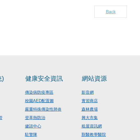
Back
)
健康安全資訊
網站資源
傳染病防疫專區
影音網
校園AED配置圖
實習商店
嚴重特殊傳染性肺炎
森林農場
管
登革熱防治
興大市集
健諮中心
租屋資訊網
駐警隊
獸醫教學醫院