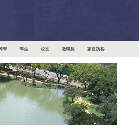
興學
學生
校友
教職員
家長訪客