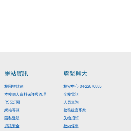
網站資訊
聯繫興大
校園智財網
校安中心 04-22870885
本校個人資料保護與管理
全校電話
RSS訂閱
人員查詢
網站導覽
校務建言系統
隱私聲明
失物招領
資訊安全
校內停車