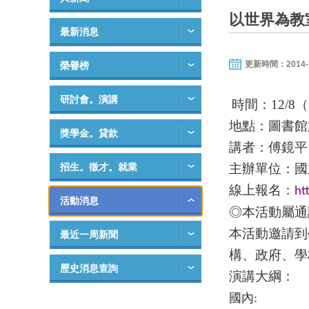
以世界為教
最新消息
更新時間：2014-12-
榮譽榜
研討會。演講
時間：
12/
8
（
地點：圖書館
獎學金。貸款
講者：傅鏡平
招生。徵才。就業
主辦單位：國
線上報名：
ht
活動消息
◎本活動屬通
本活動邀請到
最近一周新聞
構、政府、學
歷史消息查詢
演講大綱：
國內
: