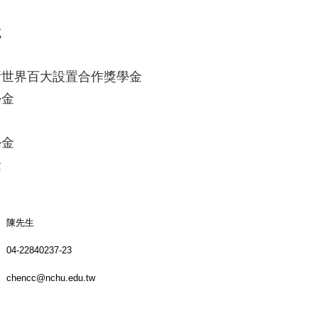
試
所世界百大設置合作獎學金
學金
學金
金
陳先生
04-22840237-23
chencc@nchu.edu.tw