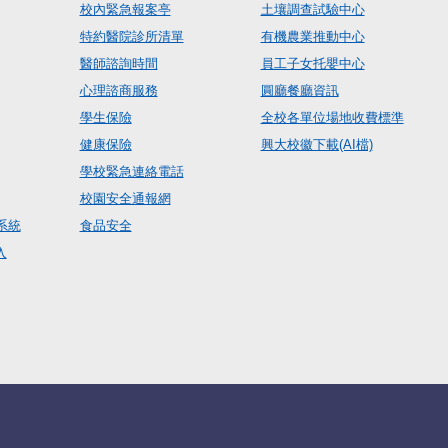
校內緊急報案亭
土壤調查試驗中心
特約醫院診所清單
有機農業推動中心
醫師諮詢時間
員工子女托嬰中心
心理諮商服務
圓廳餐廳資訊
學生保險
全校各單位場地收費標準
健康保險
興大校徽下載(AI檔)
學校緊急連絡電話
校園安全通報網
系統
食品安全
入