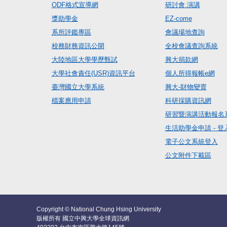
ODF格式宣導網
研討會.演講
獎助學金
EZ-come
系所評鑑專區
會議場地查詢
校務財務資訊公開
全校會議查詢系統
大陸地區大學學歷甄試
興大捐款網
大學社會責任(USR)資訊平台
個人所得報帳e網
臺灣國立大學系統
興大-財物變賣
檔案應用申請
科研採購資訊網
研習暨演講活動報名
生活助學金申請 - 登
電子公文系統登入
公文附件下載區
Copyright © National Chung Hsing University
版權所有 國立中興大學全球資訊網