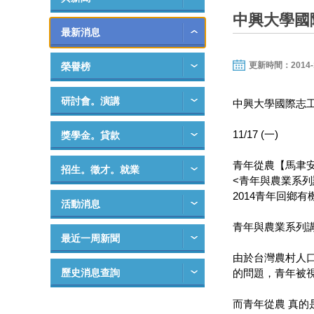
中興大學國
最新消息
更新時間：2014-11-
榮譽榜
研討會。演講
中興大學國際志工
11/17 (一)
獎學金。貸款
青年從農【馬聿安
招生。徵才。就業
<青年與農業系列
2014青年回鄉
活動消息
青年與農業系列講
最近一周新聞
由於台灣農村人
歷史消息查詢
的問題，青年被
而青年從農 真