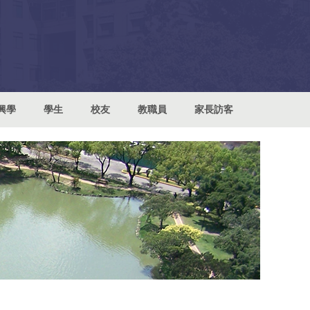
興學
學生
校友
教職員
家長訪客