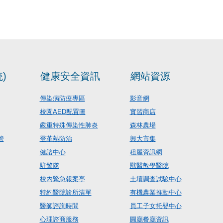
)
健康安全資訊
網站資源
傳染病防疫專區
影音網
校園AED配置圖
實習商店
嚴重特殊傳染性肺炎
森林農場
管
登革熱防治
興大市集
健諮中心
租屋資訊網
駐警隊
獸醫教學醫院
校內緊急報案亭
土壤調查試驗中心
特約醫院診所清單
有機農業推動中心
醫師諮詢時間
員工子女托嬰中心
心理諮商服務
圓廳餐廳資訊