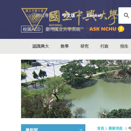
:::
網站導覽
中文版
English
校園
AED
臺灣國立大學系統
認識興大
教學
研究
行政
招生
首頁
最新消息
興新聞