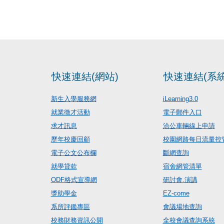
快速連結(網站)
快速連結(系統
新生入學服務網
iLearning3.0
就業徵才活動
電子郵件入口
求才訊息
洽公車輛線上申請
歷年校慶回顧
校園網路每日流量控
電子公文公布欄
斷網查詢
就學貸款
宿舍網管清單
ODF格式宣導網
研討會.演講
獎助學金
EZ-come
系所評鑑專區
會議場地查詢
校務財務資訊公開
全校會議查詢系統