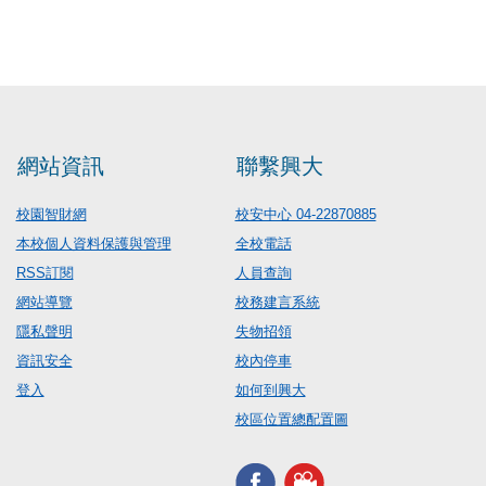
網站資訊
聯繫興大
校園智財網
校安中心 04-22870885
本校個人資料保護與管理
全校電話
RSS訂閱
人員查詢
網站導覽
校務建言系統
隱私聲明
失物招領
資訊安全
校內停車
登入
如何到興大
校區位置總配置圖