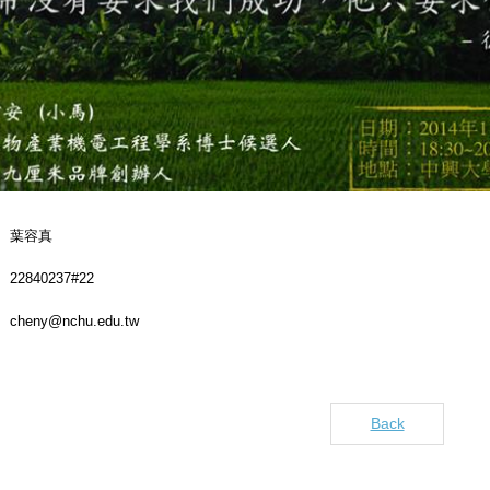
葉容真
22840237#22
cheny@nchu.edu.tw
Back