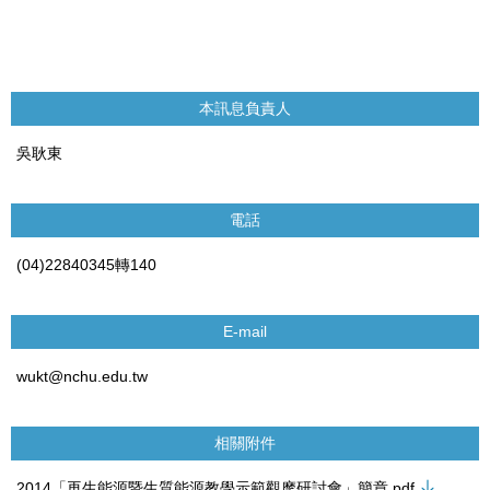
本訊息負責人
吳耿東
電話
(04)22840345轉140
E-mail
wukt@nchu.edu.tw
相關附件
2014「再生能源暨生質能源教學示範觀摩研討會」簡章.pdf
、