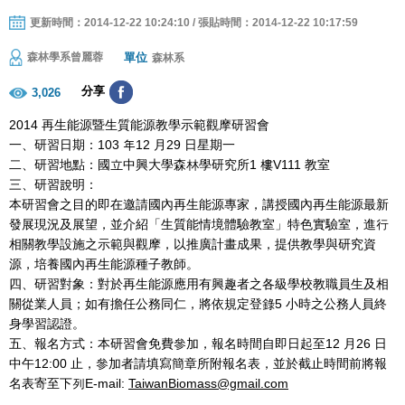
更新時間：2014-12-22 10:24:10 / 張貼時間：2014-12-22 10:17:59
單位
森林學系曾麗蓉
森林系
分享
3,026
2014 再生能源暨生質能源教學示範觀摩研習會
一、研習日期：103 年12 月29 日星期一
二、研習地點：國立中興大學森林學研究所1 樓V111 教室
三、研習說明：
本研習會之目的即在邀請國內再生能源專家，講授國內再生能源最新
發展現況及展望，並介紹「生質能情境體驗教室」特色實驗室，進行
相關教學設施之示範與觀摩，以推廣計畫成果，提供教學與研究資
源，培養國內再生能源種子教師。
四、研習對象：對於再生能源應用有興趣者之各級學校教職員生及相
關從業人員；如有擔任公務同仁，將依規定登錄5 小時之公務人員終
身學習認證。
五、報名方式：本研習會免費參加，報名時間自即日起至12 月26 日
中午12:00 止，參加者請填寫簡章所附報名表，並於截止時間前將報
名表寄至下列E-mail:
TaiwanBiomass@gmail.com