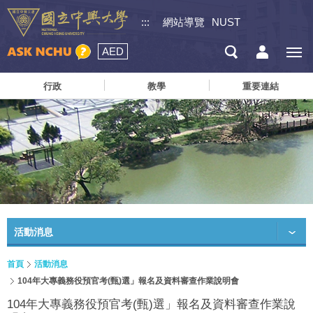
:::
網站導覽
NUST
AED
行政
教學
重要連結
活動消息
首頁
活動消息
104年大專義務役預官考(甄)選」報名及資料審查作業說明會
104年大專義務役預官考(甄)選」報名及資料審查作業說