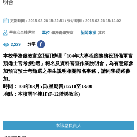
明會
更新時間：2015-02-26 15:22:51 / 張貼時間：2015-02-26 15:14:02
單位
新聞來源
學生安全輔導室
學務處學安室
其它
分享
2,229
本校學務處教官室預訂辦理「
104
年大專程度義務役預備軍官
預備士官考
(
甄
)
選」報名及資料審查作業說明會，為有意願參
加預官預士考甄選之學生說明相關報名事務，請同學踴躍參
加。
時間：
104
年
03
月
5
日
(
星期四
)12:10
至
13:00
地點：本校雲平樓
1F(F-12
階梯教室
)
本訊息負責人