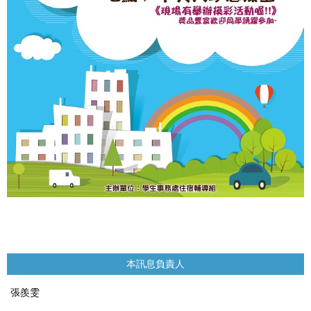
本訊息負責人
張羨雯