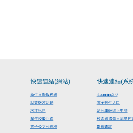
快速連結(網站)
快速連結(系統
新生入學服務網
iLearning3.0
就業徵才活動
電子郵件入口
求才訊息
洽公車輛線上申請
歷年校慶回顧
校園網路每日流量控
電子公文公布欄
斷網查詢