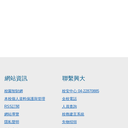
網站資訊
聯繫興大
校園智財網
校安中心 04-22870885
本校個人資料保護與管理
全校電話
RSS訂閱
人員查詢
網站導覽
校務建言系統
隱私聲明
失物招領