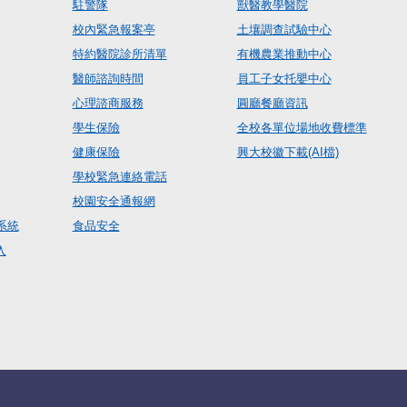
駐警隊
獸醫教學醫院
校內緊急報案亭
土壤調查試驗中心
特約醫院診所清單
有機農業推動中心
醫師諮詢時間
員工子女托嬰中心
心理諮商服務
圓廳餐廳資訊
學生保險
全校各單位場地收費標準
健康保險
興大校徽下載(AI檔)
學校緊急連絡電話
校園安全通報網
系統
食品安全
入