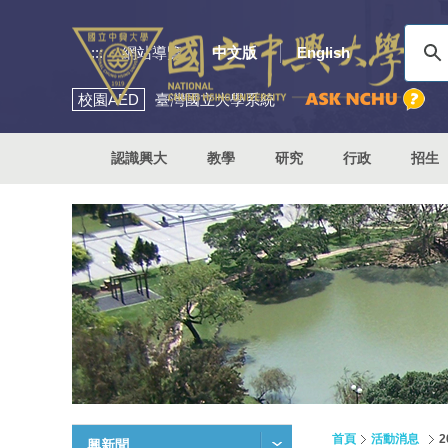
:::
網站導覽
中文版
English
校園
AED
臺灣國立大學系統
認識興大
教學
研究
行政
招生
首頁
活動消息
興新聞