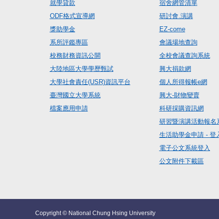
就學貸款
宿舍網管清單
ODF格式宣導網
研討會.演講
獎助學金
EZ-come
系所評鑑專區
會議場地查詢
校務財務資訊公開
全校會議查詢系統
大陸地區大學學歷甄試
興大捐款網
大學社會責任(USR)資訊平台
個人所得報帳e網
臺灣國立大學系統
興大-財物變賣
檔案應用申請
科研採購資訊網
研習暨演講活動報名
生活助學金申請 - 登
電子公文系統登入
公文附件下載區
Copyright © National Chung Hsing University