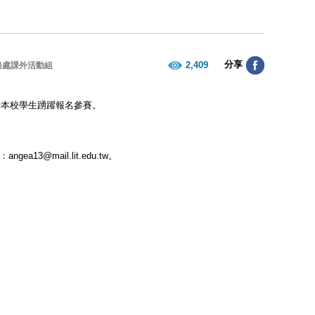
分享
2,409
務處課外活動組
請本校學生踴躍報名參賽。
13@mail.lit.edu.tw。