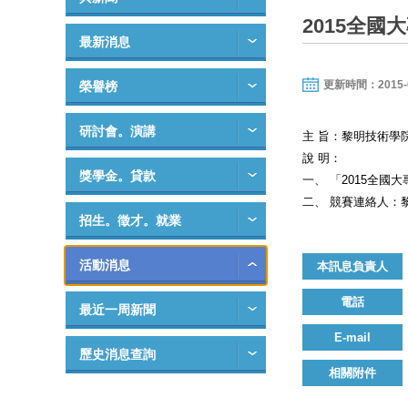
2015全
最新消息
更新時間：2015-03-
榮譽榜
研討會。演講
主 旨：黎明技術學
說 明：
獎學金。貸款
一、 「2015全
二、 競賽連絡人：黎明技
招生。徵才。就業
活動消息
本訊息負責人
電話
最近一周新聞
E-mail
歷史消息查詢
相關附件