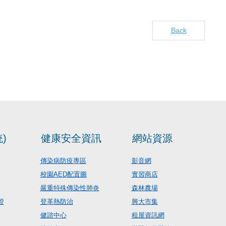
Back
)
健康安全資訊
網站資源
傳染病防疫專區
影音網
校園AED配置圖
實習商店
嚴重特殊傳染性肺炎
森林農場
管
登革熱防治
興大市集
健諮中心
租屋資訊網