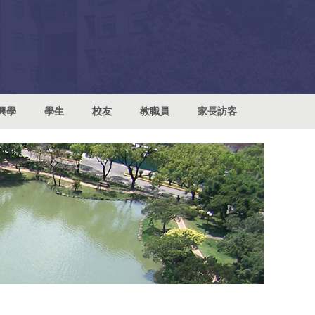
興學
學生
校友
教職員
家長訪客