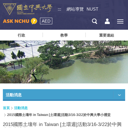
:::
網站導覽
NUST
AED
行政
教學
重要連結
活動消息
首頁
活動消息
2015國際土壤年 in Taiwan [土環週]活動3/16-3/22於中興大學小禮堂
2015國際土壤年 in Taiwan [土環週]活動3/16-3/22於中興