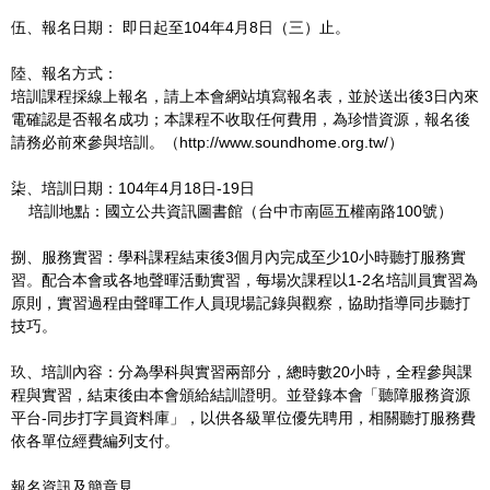
伍、報名日期：
即日起至104年4月8日（三）止。
陸、報名方式：
培訓課程採線上報名，請上本會網站填寫報名表，並於送出後3日內來
電確認是否報名成功；本課程不收取任何費用，為珍惜資源，報名後
請務必前來參與培訓。（http://www.soundhome.org.tw/）
柒、培訓日期：104年4月18日-19日
培訓地點：國立公共資訊圖書館（台中市南區五權南路100號）
捌、服務實習：學科課程結束後3個月內完成至少10小時聽打服務實
習。配合本會或各地聲暉活動實習，每場次課程以1-2名培訓員實習為
原則，實習過程由聲暉工作人員現場記錄與觀察，協助指導同步聽打
技巧。
玖、培訓內容：分為學科與實習兩部分，總時數20小時，全程參與課
程與實習，結束後由本會頒給結訓證明。並登錄本會「聽障服務資源
平台-同步打字員資料庫」，以供各級單位優先聘用，相關聽打服務費
依各單位經費編列支付。
報名資訊及簡章見