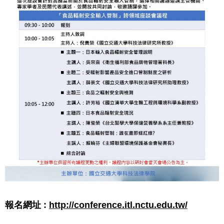
報名網址
:
http://conference.itl.nctu.edu.tw/