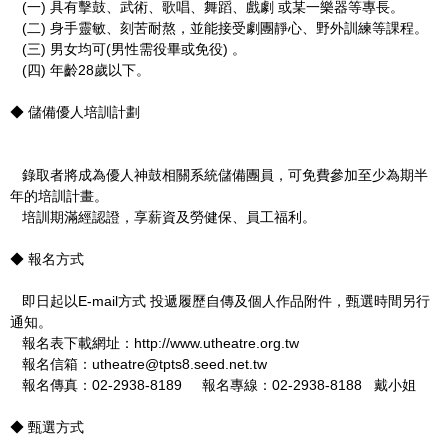
(一) 具有擊鼓、武術、歌唱、舞蹈、戲劇 或某一樂器等專長。
(二) 身手靈敏、刻苦耐熬，並能接受劇團靜心、野外訓練等課程。
(三) 男女均可(男性需役畢或免役) 。
(四) 年齡28歲以下。
◆ 儲備優人培訓計劃
錄取者將成為優人神鼓相關系統儲備團員，可免費參加至少為期半
年的培訓計畫。
培訓期滿經認證，享薪資及勞健保、員工福利。
◆ 報名方式
即日起以E-mail方式 投遞履歷自傳及個人作品附件，甄選時間另行
通知。
報名表下載網址：http://www.utheatre.org.tw
報名信箱：utheatre@tpts8.seed.net.tw
報名傳真：02-2938-8189 報名專線：02-2938-8188 戴小姐
◆ 甄選方式