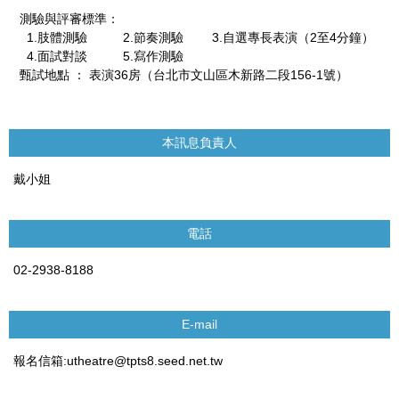
測驗與評審標準：
1.肢體測驗 2.節奏測驗 3.自選專長表演（2至4分鐘）
4.面試對談 5.寫作測驗
甄試地點 ： 表演36房（台北市文山區木新路二段156-1號）
本訊息負責人
戴小姐
電話
02-2938-8188
E-mail
報名信箱:utheatre@tpts8.seed.net.tw