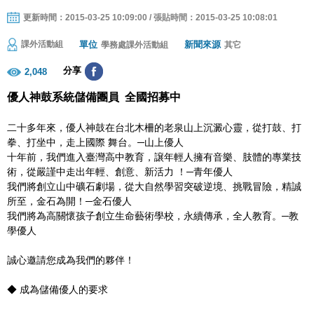
更新時間：2015-03-25 10:09:00 / 張貼時間：2015-03-25 10:08:01
單位
新聞來源
課外活動組
學務處課外活動組
其它
分享
2,048
優人神鼓系統儲備團員 全國招募中
二十多年來，優人神鼓在台北木柵的老泉山上沉澱心靈，從打鼓、打
拳、打坐中，走上國際 舞台。─山上優人
十年前，我們進入臺灣高中教育，譲年輕人擁有音樂、肢體的專業技
術，從嚴謹中走出年輕、創意、新活力 ！─青年優人
我們將創立山中礦石劇場，從大自然學習突破逆境、挑戰冒險，精誠
所至，金石為開！─金石優人
我們將為高關懷孩子創立生命藝術學校，永續傳承，全人教育。─教
學優人
誠心邀請您成為我們的夥伴！
◆ 成為儲備優人的要求