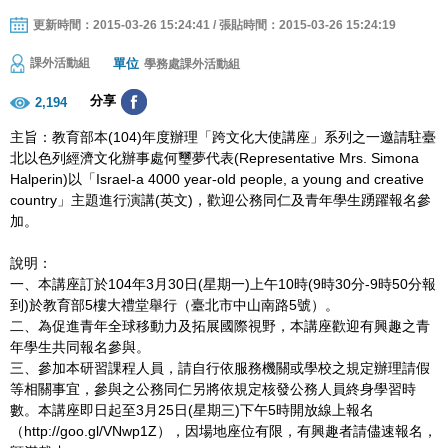
更新時間：2015-03-26 15:24:41 / 張貼時間：2015-03-26 15:24:19
單位
課外活動組
學務處課外活動組
分享
2,194
主旨：教育部本(104)年度辦理「跨文化大使講座」系列之一邀請駐臺
北以色列經濟文化辦事處何璽夢代表(Representative Mrs. Simona
Halperin)以「Israel-a 4000 year-old people, a young and creative
country」主題進行演講(英文)，歡迎公務同仁及青年學生踴躍報名參
加。
說明：
一、本講座訂於104年3月30日(星期一)上午10時(9時30分-9時50分報
到)於教育部5樓大禮堂舉行（臺北市中山南路5號）。
二、為促進青年全球移動力及拓展國際視野，本講座歡迎有興趣之青
年學生共同報名參與。
三、參加本研習課程人員，請自行依服務機關或學校之規定辦理請假
等相關事宜，參與之公務同仁另將依規定核發公務人員終身學習時
數。本講座即日起至3月25日(星期三)下午5時開放線上報名
（http://goo.gl/VNwp1Z），因場地座位有限，有興趣者請儘速報名，