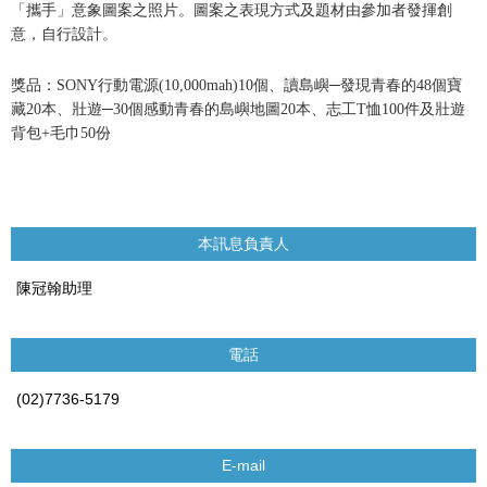
「攜手」意象圖案之照片。圖案之表現方式及題材由參加者發揮創
意，
自行設計。
獎品：
SONY
行動電源
(10,000mah)10
個、讀島嶼─發現青春的
48
個寶
藏
20
本、壯遊─
30
個感動青春的島嶼地圖
20
本、志工
T
恤
100
件及壯遊
背包
+
毛巾
50
份
本訊息負責人
陳冠翰助理
電話
(02)7736-5179
E-mail