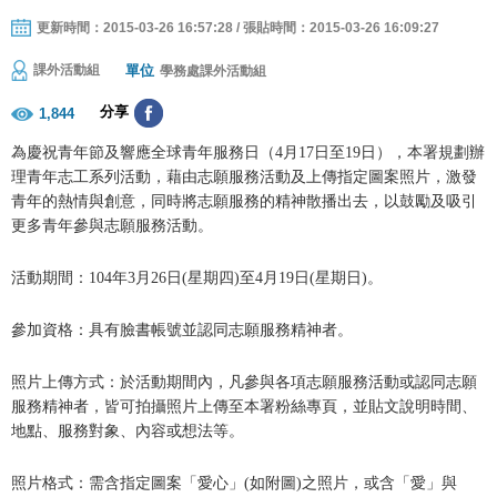
更新時間：2015-03-26 16:57:28 / 張貼時間：2015-03-26 16:09:27
單位
課外活動組
學務處課外活動組
分享
1,844
為慶祝青年節及響應全球青年服務日（
4
月
17
日至
19
日），本署規劃辦
理青年志工系列活動，藉由志願服務活動及上傳指定圖案照片，激發
青
年的熱情與創意，同時將志願服務的精神散播出去，以鼓勵及吸引
更多
青年參與志願服務活動。
活動期間：
104
年
3
月
26
日
(
星期四
)
至
4
月
19
日
(
星期日
)
。
參加資格：具有臉書帳號並認同志願服務精神者。
照片上傳方式：於活動期間內，凡參與各項志願服務活動或認同志願
服務精神者，皆可拍攝照片上傳至本署粉絲專頁，並貼文說明時間、
地點、服務對象、內容或想法等。
照片格式：需含指定圖案「愛心」
(
如附圖
)
之照片，或含「愛」與