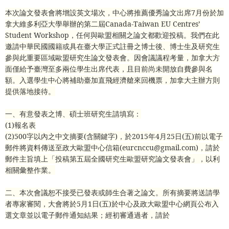
本次論文發表會將增設英文場次，中心將推薦優秀論文出席
7
月份於加
拿大維多利亞大學舉辦的第二屆
Canada-Taiwan EU Centres’
Student Workshop
，任何與歐盟相關之論文都歡迎投稿。我們在此
邀請中華民國國籍或具在臺大學正式註冊之博士後、博士生及研究生
參與此重要區域歐盟研究生論文發表會。因會議議程考量，加拿大方
面僅給予臺灣至多兩位學生出席代表，且目前尚未開放自費參與名
額。入選學生中心將補助臺加直飛經濟艙來回機票，加拿大主辦方則
提供落地接待。
一、有意發表之博、碩士班研究生請填寫：
(1)
報名表
(2)500
字以內之中文摘要
(
含關鍵字
)
，於
2015
年
4
月
25
日
(
五
)
前以電子
郵件將資料傳送至政大歐盟中心信箱
(eurcnccu@gmail.com)
，請於
郵件主旨填上「投稿第五屆全國研究生歐盟研究論文發表會」，以利
相關彙整作業。
二、本次會議恕不接受已發表或師生合著之論文。所有摘要將送請學
者專家審閱，大會將於
5
月
1
日
(
五
)
於中心及政大歐盟中心網頁公布入
選文章並以電子郵件通知結果；經初審通過者，請於