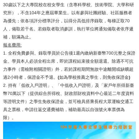
30歲以下之大專院校在校女學生（含專科學校、技術學院、大學和研
究所），不含104年之應屆畢業生。以有參與社團經驗、社區服務者
為優先；依各項評分標準評分，以得分高低排序錄取，每梯正取70
人，備取若干名。若錄取者取消參訓，執行單位將通知備取者依序遞
補，額滿為止。
報名費用:
1. 全程免費參與。錄取學員於公告後1週內繳納新臺幣700元整之保證
金。學員本人必須全程出席，即於課程結束後全額退還。除遇不可抗
力事件（需檢附相關證明）外，若於課程期間無故中途離開或缺曠超
過2小時者，保證金不予退。
(
如為學校推薦之學生，則免收保證金
)
2. 持有「低收入戶證明」、「中低收入戶證明」及「家戶年所得新臺
幣70萬以下（提供綜合所得稅、財政部財稅資料中心最近二年度資料
等證明文件）之學生免收保證金，並可檢具搭乘長程大眾運輸交通工
具之票根，申請往返交通費補助，補助最高以自強號火車票價為
限）。