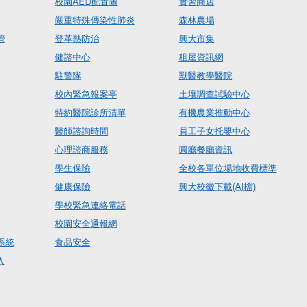
校園AED配置圖
實習商店
嚴重特殊傳染性肺炎
森林農場
管
登革熱防治
興大市集
健諮中心
租屋資訊網
駐警隊
獸醫教學醫院
校內緊急報案亭
土壤調查試驗中心
特約醫院診所清單
有機農業推動中心
醫師諮詢時間
員工子女托嬰中心
心理諮商服務
圓廳餐廳資訊
學生保險
全校各單位場地收費標準
健康保險
興大校徽下載(AI檔)
學校緊急連絡電話
校園安全通報網
系統
食品安全
入