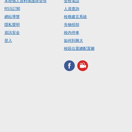
本校個人資料保護與管理
全校電話
RSS訂閱
人員查詢
網站導覽
校務建言系統
隱私聲明
失物招領
資訊安全
校內停車
登入
如何到興大
校區位置總配置圖