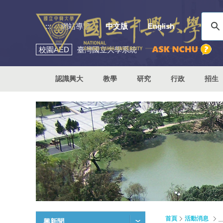
:::
網站導覽
中文版
English
校園
AED
臺灣國立大學系統
認識興大
教學
研究
行政
招生
首頁
活動消息
興新聞