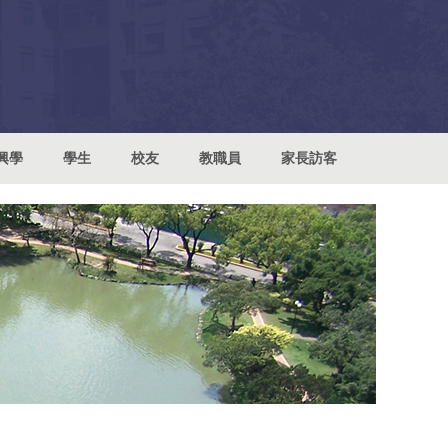
興學
學生
校友
教職員
家長訪客