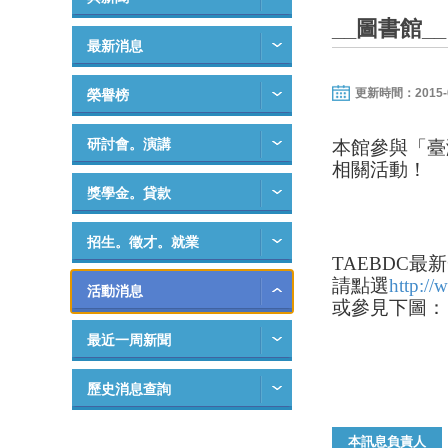
__圖書館
最新消息
更新時間：2015-06-
榮譽榜
研討會。演講
本館參與「臺
相關活動！
獎學金。貸款
招生。徵才。就業
TAEBDC最
請點選
http://
活動消息
或參見下圖：
最近一周新聞
歷史消息查詢
本訊息負責人