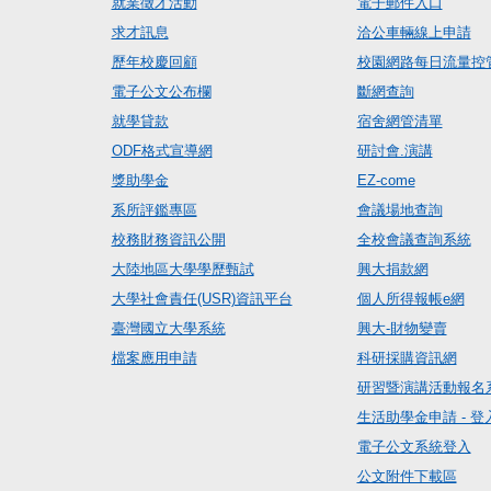
就業徵才活動
電子郵件入口
求才訊息
洽公車輛線上申請
歷年校慶回顧
校園網路每日流量控
電子公文公布欄
斷網查詢
就學貸款
宿舍網管清單
ODF格式宣導網
研討會.演講
獎助學金
EZ-come
系所評鑑專區
會議場地查詢
校務財務資訊公開
全校會議查詢系統
大陸地區大學學歷甄試
興大捐款網
大學社會責任(USR)資訊平台
個人所得報帳e網
臺灣國立大學系統
興大-財物變賣
檔案應用申請
科研採購資訊網
研習暨演講活動報名
生活助學金申請 - 登
電子公文系統登入
公文附件下載區