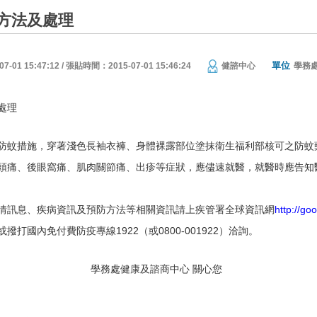
方法及處理
單位
01 15:47:12 / 張貼時間：2015-07-01 15:46:24
健諮中心
學務
處理
防蚊措施，穿著淺色長袖衣褲、身體裸露部位塗抹衛生福利部核可之防蚊
頭痛、後眼窩痛、肌肉關節痛、出疹等症狀，應儘速就醫，就醫時應告知
情訊息、疾病資訊及預防方法等相關資訊請上疾管署全球資訊網
http://g
國內免付費防疫專線1922（或0800-001922）洽詢。
健康及諮商中心 關心您