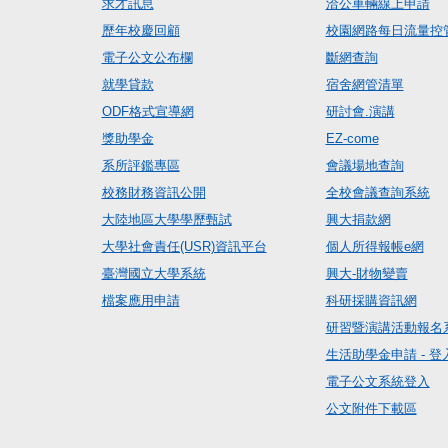
求才訊息
洽公車輛線上申請
歷年校慶回顧
校園網路每日流量控
電子公文公布欄
斷網查詢
就學貸款
宿舍網管清單
ODF格式宣導網
研討會.演講
獎助學金
EZ-come
系所評鑑專區
會議場地查詢
校務財務資訊公開
全校會議查詢系統
大陸地區大學學歷甄試
興大捐款網
大學社會責任(USR)資訊平台
個人所得報帳e網
臺灣國立大學系統
興大-財物變賣
檔案應用申請
科研採購資訊網
研習暨演講活動報名
生活助學金申請 - 登
電子公文系統登入
公文附件下載區