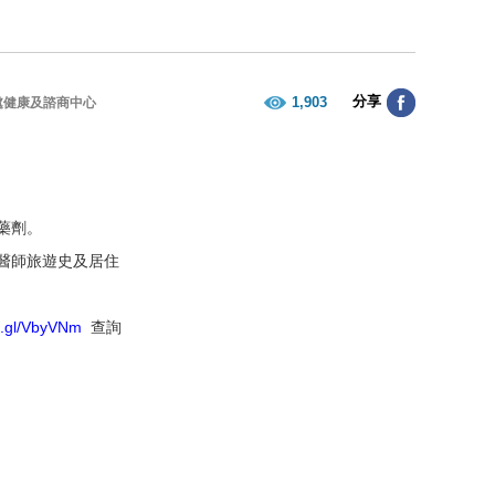
分享
1,903
處健康及諮商中心
藥劑。
醫師旅遊史及居住
oo.gl/VbyVNm
查詢