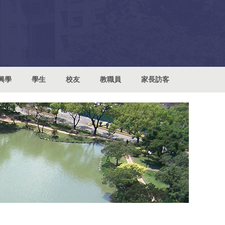
興學
學生
校友
教職員
家長訪客