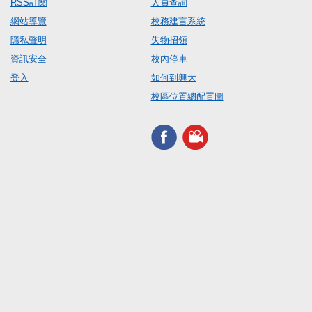
RSS訂閱
人員查詢
網站導覽
校務建言系統
隱私聲明
失物招領
資訊安全
校內停車
登入
如何到興大
校區位置總配置圖