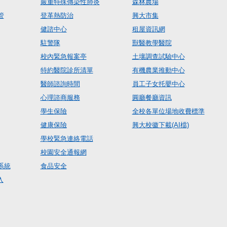
嚴重特殊傳染性肺炎
森林農場
管
登革熱防治
興大市集
健諮中心
租屋資訊網
駐警隊
獸醫教學醫院
校內緊急報案亭
土壤調查試驗中心
特約醫院診所清單
有機農業推動中心
醫師諮詢時間
員工子女托嬰中心
心理諮商服務
圓廳餐廳資訊
學生保險
全校各單位場地收費標準
健康保險
興大校徽下載(AI檔)
學校緊急連絡電話
校園安全通報網
系統
食品安全
入