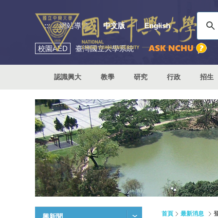
:::
網站導覽
中文版
English
校園
AED
臺灣國立大學系統
認識興大
教學
研究
行政
招生
首頁
最新消息
興新聞