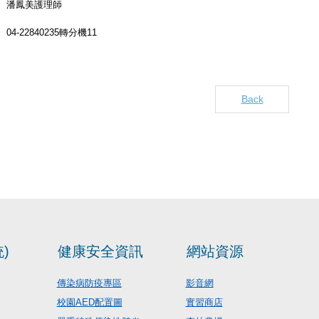
潘鳳美護理師
04-22840235轉分機11
Back
)
健康安全資訊
網站資源
傳染病防疫專區
影音網
校園AED配置圖
實習商店