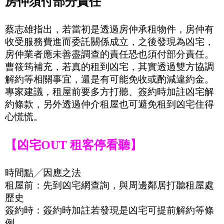
房仲須付部分責任
蔡志雄指出，若當初是透過房仲承租物件，房仲有
收受服務費進而委託關係成立，之後發現為凶宅，
房仲業者應未善盡調查的責任恐也須付部分責任。
曹筱筠補充，若真的租到凶宅，其實透過雙方協調
解約等相關事宜，還是有可能免收或酌減違約金。
專家建議，租屋前要多方打聽、簽約時加註凶宅解
約條款，另外透過仲介租屋也可避免租到凶宅住得
心慌慌。
【凶宅
OUT
租客停看聽】
時間點
╱
因應之法
租屋前：先到凶宅網查詢，與周邊鄰居打聽租屋處
歷史
簽約時：簽約時加註若發現是凶宅可提前解約等條
例