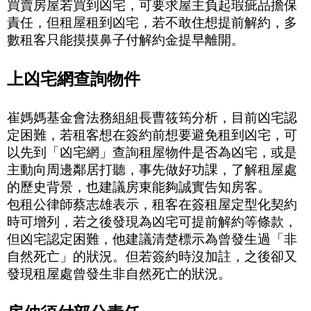
買賣房屋若買到凶宅，可要求屋主負起瑕疵品擔保
責任，但租屋租到凶宅，若不敢住想提前解約，多
數租客只能摸摸鼻子付解約金提早離開。
上凶宅網查詢物件
崔媽媽基金會法務組組長曹筱筠分析，目前凶宅認
定困難，若租客想在簽約前想要避免租到凶宅，可
以先到「凶宅網」查詢租屋物件是否為凶宅，或是
主動向周邊鄰居打聽，事先做好功課，了解租屋處
的歷史背景，也建議房東能夠誠實告知房客。
包租公律師蔡志雄表示，租客在簽租屋定型化契約
時可增列，若之後發現為凶宅可提前解約等條款，
但凶宅認定困難，他建議清楚標示為曾發生過「非
自然死亡」的狀況。但若簽約時沒加註，之後卻又
發現租屋處曾發生非自然死亡的狀況。