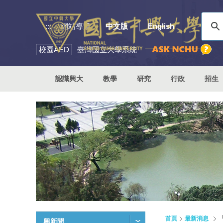
:::
網站導覽
中文版
English
校園
AED
臺灣國立大學系統
認識興大
教學
研究
行政
招生
首頁
最新消息
興新聞