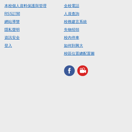
本校個人資料保護與管理
全校電話
RSS訂閱
人員查詢
網站導覽
校務建言系統
隱私聲明
失物招領
資訊安全
校內停車
登入
如何到興大
校區位置總配置圖