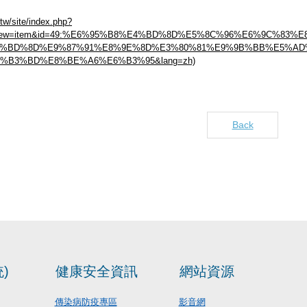
.tw/site/index.php?
2&view=item&id=49:%E6%95%B8%E4%BD%8D%E5%8C%96%E6%9C%
%BD%8D%E9%87%91%E8%9E%8D%E3%80%81%E9%9B%BB%E5%AD%
%B3%BD%E8%BE%A6%E6%B3%95&lang=zh)
Back
)
健康安全資訊
網站資源
傳染病防疫專區
影音網