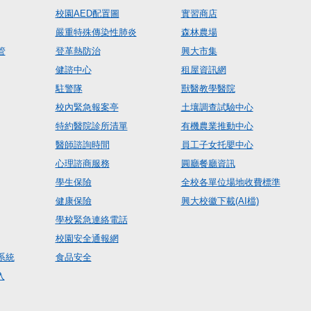
校園AED配置圖
實習商店
嚴重特殊傳染性肺炎
森林農場
管
登革熱防治
興大市集
健諮中心
租屋資訊網
駐警隊
獸醫教學醫院
校內緊急報案亭
土壤調查試驗中心
特約醫院診所清單
有機農業推動中心
醫師諮詢時間
員工子女托嬰中心
心理諮商服務
圓廳餐廳資訊
學生保險
全校各單位場地收費標準
健康保險
興大校徽下載(AI檔)
學校緊急連絡電話
校園安全通報網
系統
食品安全
入