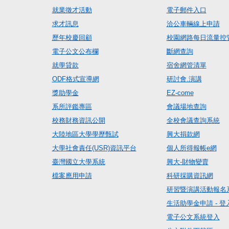
就業徵才活動
電子郵件入口
求才訊息
洽公車輛線上申請
歷年校慶回顧
校園網路每日流量控
電子公文公布欄
斷網查詢
就學貸款
宿舍網管清單
ODF格式宣導網
研討會.演講
獎助學金
EZ-come
系所評鑑專區
會議場地查詢
校務財務資訊公開
全校會議查詢系統
大陸地區大學學歷甄試
興大捐款網
大學社會責任(USR)資訊平台
個人所得報帳e網
臺灣國立大學系統
興大-財物變賣
檔案應用申請
科研採購資訊網
研習暨演講活動報名
生活助學金申請 - 登
電子公文系統登入