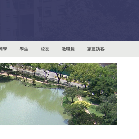
興學
學生
校友
教職員
家長訪客