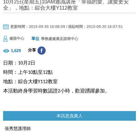
10月2日(星期五)10AM通識講座「幸福的愛、讓愛更安
全」，地點：綜合大樓Y112教室
更新時間：2015-09-30 16:08:09 / 張貼時間：2015-09-30 16:07:51
單位
健諮中心
學務處健康及諮商中心
分享
1,629
日期：
月
日
10
2
時間：上午
點至
點
10
12
地點：綜合大樓
教室
Y112
本活動終身學習時數認證
小時，歡迎踴躍參加。
2
本訊息負責人
張秀慧護理師