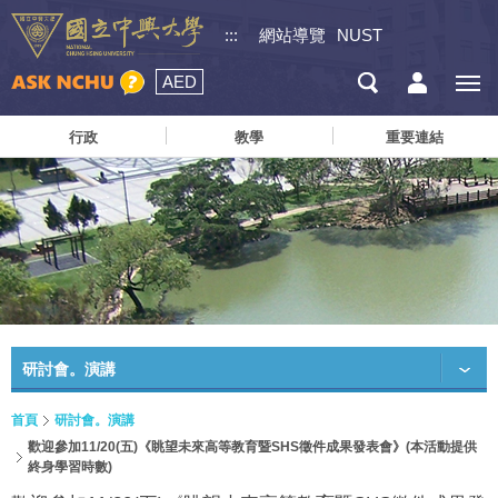
:::
網站導覽
NUST
AED
行政
教學
重要連結
研討會。演講
首頁
研討會。演講
歡迎參加11/20(五)《眺望未來高等教育暨SHS徵件成果發表會》(本活動提供
終身學習時數)