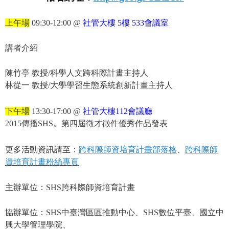
上午場
09:30-12:00 @
社管大樓
5
樓
533
會議室
講者介紹
陳竹亭 教授
/
科學人文跨科際計畫主持人
林從一 教授
/
大學學習生態系統創新計畫主持人
下午場
13:30-17:00 @
社管大樓
112
會議廳
2015
傳播
SHS
。第四屆徵才徵件優秀作品發表
更多活動資訊請至：
跨科際師資培育計畫部落格
、
跨科際師
資培育計畫粉絲專頁
主辦單位：
SHS
跨科際師資培育計畫
協辦單位：
SHS
中臺灣區區推動中心、
SHS
數位平臺、國立中
興大學管理學院、