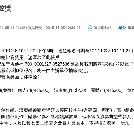
弦獎
單位
05 12:41:42 / 張貼時間：2015-11-05 12:39:05
課外活動組
學
10.20~104.12.02下午5時，攤位報名日期為104.11.23~104.1
繳納比賽費用，請匯款至此帳戶：
音吉他社 700 0001327-0527636 匯款後我們將定期確認並以
路報名或攤位報名，統一由主辦單位抽籤決定。
複報名參加，伴奏除外。
費)、個人組(NT$200)、演奏組(NT$200)、團體組(NT$300)、創作
、創作組、演奏組參賽者皆須大專院校學生(含專四、專五)，高中組
、團體或創作，樂器伴奏不限種類與數量，但不得以演奏曲型式參賽
高中生，人員以報名表上填寫之參賽人員為主，不得擅自替換、增加