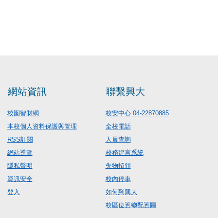
網站資訊
聯繫興大
校園智財網
校安中心 04-22870885
本校個人資料保護與管理
全校電話
RSS訂閱
人員查詢
網站導覽
校務建言系統
隱私聲明
失物招領
資訊安全
校內停車
登入
如何到興大
校區位置總配置圖