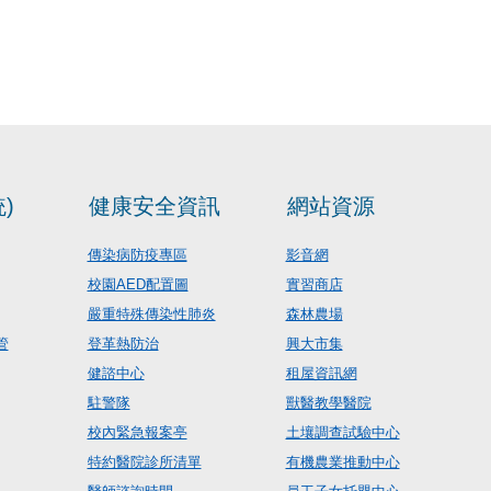
)
健康安全資訊
網站資源
傳染病防疫專區
影音網
校園AED配置圖
實習商店
嚴重特殊傳染性肺炎
森林農場
管
登革熱防治
興大市集
健諮中心
租屋資訊網
駐警隊
獸醫教學醫院
校內緊急報案亭
土壤調查試驗中心
特約醫院診所清單
有機農業推動中心