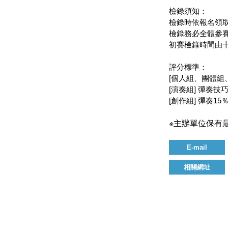
檢錄須知：
檢錄時依報名領
檢錄務必全體參
初賽檢錄時間由
評分標準：
[個人組、團體組、
[演奏組] 彈奏技巧
[創作組] 彈奏15
※主辦單位保有最終
E-mail
相關網址