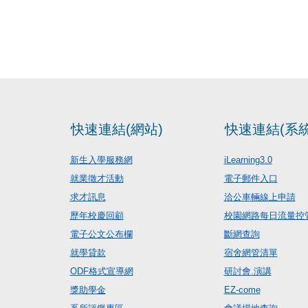
快速連結(網站)
快速連結(系統
新生入學服務網
iLearning3.0
就業徵才活動
電子郵件入口
求才訊息
洽公車輛線上申請
歷年校慶回顧
校園網路每日流量控
電子公文公布欄
斷網查詢
就學貸款
宿舍網管清單
ODF格式宣導網
研討會.演講
獎助學金
EZ-come