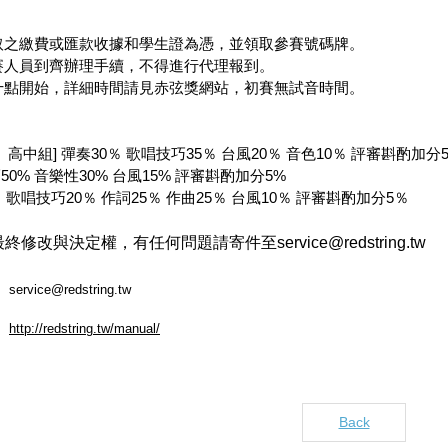
取之繳費或匯款收據和學生證為憑，並領取參賽號碼牌。
賽人員到齊辦理手續，不得進行代理報到。
十點開始，詳細時間請見赤弦獎網站，初賽無試音時間。
高中組] 彈奏30％ 歌唱技巧35％ 台風20％ 音色10％ 評審斟酌加分
50% 音樂性30% 台風15% 評審斟酌加分5%
％ 歌唱技巧20％ 作詞25％ 作曲25％ 台風10％ 評審斟酌加分5％
修改與決定權，有任何問題請寄件至service@redstring.tw
service@redstring.tw
http://redstring.tw/manual/
Back