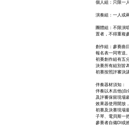
個人組：只限一
演奏組：一人或
團體組：不限演
置者，不得重複
創作組：參賽曲
報名表一同寄送
初賽創作組有五
決賽所有組別皆
初賽按照評審決
伴奏器材須知：
伴奏以木吉他(自
及評審保留現場
效果器使用開放，
初賽及決賽現場最
子琴、電貝斯一
參賽者自備DI