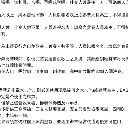
人獨唱，無和聲、合唱、重唱或對唱。伴奏人數最多一人，可為個人
兩人以上，純木吉他演奏，人員以報名表上之參賽人員為主，不得擅
唱人數，伴奏人數不限，人員以報名表上填寫之參賽人員為主，不得
參賽。
目為未經發行之自創歌曲，參賽人數不限，人員以報名表上填寫之參
。
分鐘比賽時間，以便完整表達自創歌曲之意境，其餘組別唯有90秒比
為七分鐘比賽時間。
議個人組、團體組、演奏組、創作組、高中組共取約32組入圍決賽。
備琴若非電木吉他，則必須使用現場提供之木吉他)或鋼琴為主，BA
裁定是否使用之權力。
但禁止破音效果器、節奏伴奏機及loop機。
多提供三條導線、三支人聲麥克風、五支節奏樂器麥克風、四顆DI、兩把標
把、木箱鼓一個。
或效果器須在備註欄上填寫型號，並經主辦單位審核通過後方可使用。