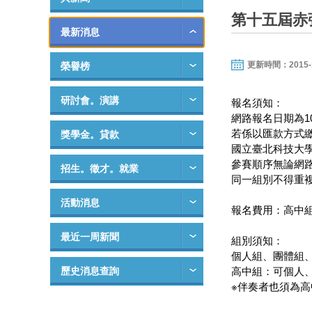
第十五屆赤
最新消息
更新時間：2015-11-
榮譽榜
研討會。演講
報名須知：
網路報名日期為104.
若係以匯款方式
獎學金。貸款
國立臺北科技大學采
參賽順序無論網
招生。徵才。就業
同一組別不得重
活動消息
報名費用：高中組(免
最近一周新聞
組別須知：
個人組、團體組
歷史消息查詢
高中組：可個人
※伴奏者也須為