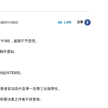
分享
1,866
務處課外活動組
1.27下午5時，逾期不予受理。
電子郵件通知。
組(NT$300)。
參賽者皆須高中及專一至專三在籍學生。
。
。初賽決賽之伴奏不得更換。