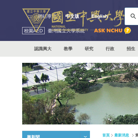
:::
網站導覽
中文版
English
校園
AED
臺灣國立大學系統
認識興大
教學
研究
行政
招生
首頁
最新消息
興新聞