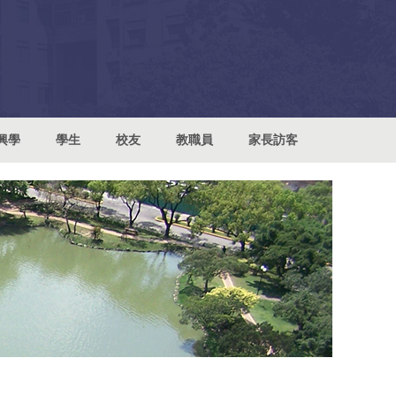
興學
學生
校友
教職員
家長訪客