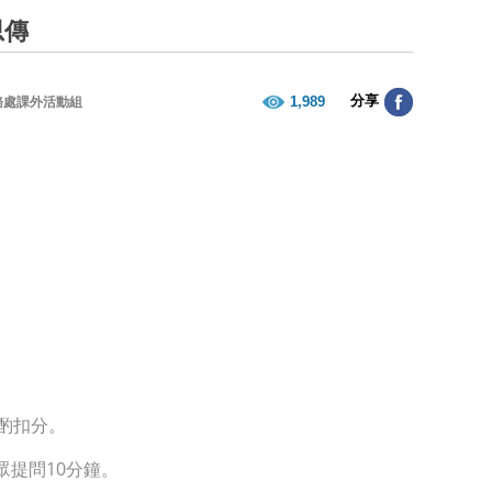
思傳
分享
1,989
務處課外活動組
。
酌扣分。
提問10分鐘。