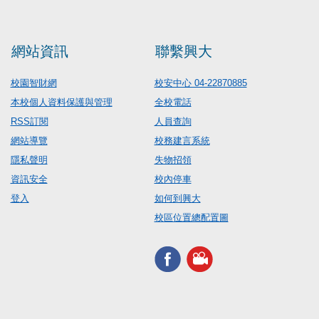
網站資訊
聯繫興大
校園智財網
校安中心 04-22870885
本校個人資料保護與管理
全校電話
RSS訂閱
人員查詢
網站導覽
校務建言系統
隱私聲明
失物招領
資訊安全
校內停車
登入
如何到興大
校區位置總配置圖