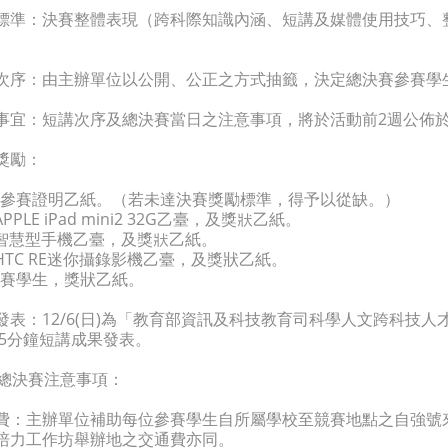
標準：決賽整體表現（跨科際知識內涵、短講及媒體使用技巧、整
。
次序：由主辦單位以公開、公正之方式抽籤，決定總決賽參賽學
事宜：短講次序及總決賽當日之注意事項，將於活動前2週公佈於SH
獎勵：
參賽證明乙紙。（若未達決賽獎勵標準，得予以從缺。）
PLE iPad mini2 32G乙臺，及獎狀乙紙。
智慧型手機乙臺，及獎狀乙紙。
HTC RE迷你攝錄影機乙臺，及獎狀乙紙。
賽學生，獎狀乙紙。
發表：12/6(日)為「教育部資訊及科技教育司科學人文跨科技
15分鐘短講成果發表。
總決賽注意事項：
費：主辦單位補助每位參賽學生自所屬學校至競賽地點之自強號
培力工作坊舉辦地之交通費亦同。