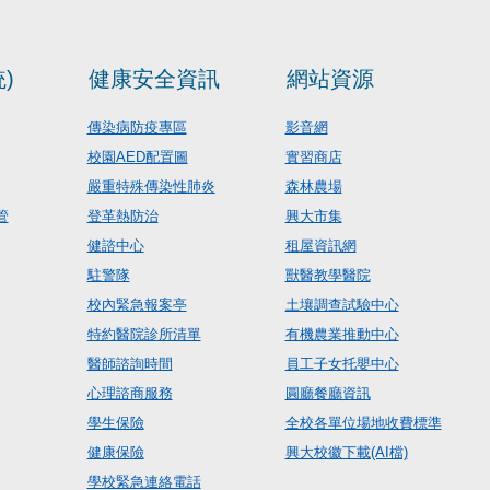
)
健康安全資訊
網站資源
傳染病防疫專區
影音網
校園AED配置圖
實習商店
嚴重特殊傳染性肺炎
森林農場
管
登革熱防治
興大市集
健諮中心
租屋資訊網
駐警隊
獸醫教學醫院
校內緊急報案亭
土壤調查試驗中心
特約醫院診所清單
有機農業推動中心
醫師諮詢時間
員工子女托嬰中心
心理諮商服務
圓廳餐廳資訊
學生保險
全校各單位場地收費標準
健康保險
興大校徽下載(AI檔)
學校緊急連絡電話