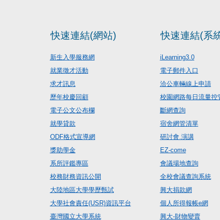
快速連結(網站)
快速連結(系統
新生入學服務網
iLearning3.0
就業徵才活動
電子郵件入口
求才訊息
洽公車輛線上申請
歷年校慶回顧
校園網路每日流量控
電子公文公布欄
斷網查詢
就學貸款
宿舍網管清單
ODF格式宣導網
研討會.演講
獎助學金
EZ-come
系所評鑑專區
會議場地查詢
校務財務資訊公開
全校會議查詢系統
大陸地區大學學歷甄試
興大捐款網
大學社會責任(USR)資訊平台
個人所得報帳e網
臺灣國立大學系統
興大-財物變賣