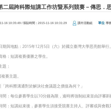
lks第二屆跨科際短講工作坊暨系列競賽－傳思．
單位
16 10:35:49 / 張貼時間：2015-11-16 10:31:29
課外活動組
學
日期與地點：2015年12月5日（六）於國立臺灣大學思亮館舉行
資格：短講複賽優勝之學生。
主題：
短講複賽主題。
論述「跨科際溝通對於解決社會議題之價值為何？」
時間：每位參賽學生以10分鐘為限，逾時將強制結束並由評審斟
時間：短講結束後，參賽學生須接受競賽主持人、評審或與會觀眾