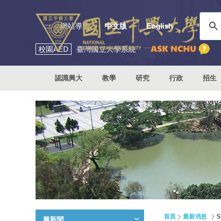
:::
網站導覽
中文版
English
校園
AED
臺灣國立大學系統
認識興大
教學
研究
行政
招生
首頁
最新消息
興新聞