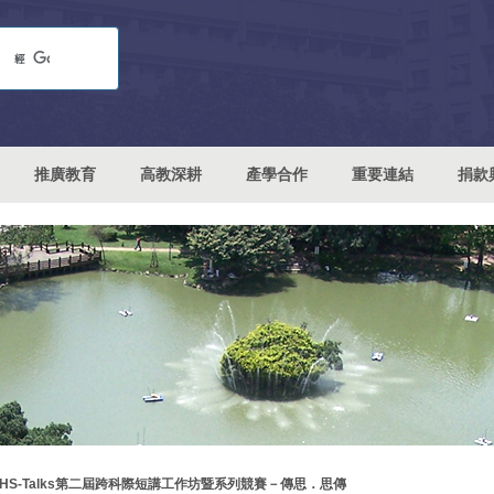
推廣教育
高教深耕
產學合作
重要連結
捐款
SHS-Talks第二屆跨科際短講工作坊暨系列競賽－傳思．思傳