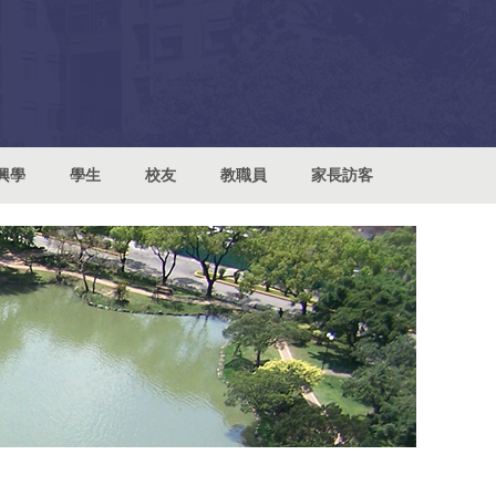
興學
學生
校友
教職員
家長訪客