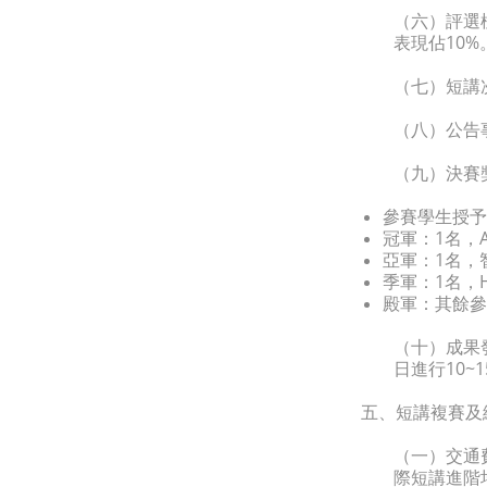
（六）評選
表現佔10%
（七）短講
（八）公告
（九）決賽
參賽學生授予
冠軍：1名，AP
亞軍：1名，
季軍：1名，
殿軍：其餘參
（十）成果
日進行10~
五、短講複賽及
（一）交通
際短講進階