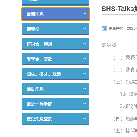
SHS-Ta
最新消息
更新時間：2015-11-
榮譽榜
研討會。演講
總決賽
（一）競賽
獎學金。貸款
（二）參賽
招生。徵才。就業
（三）短講
活動消息
1.同
最近一周新聞
2.須
（四）短講
歷史消息查詢
（五）提問