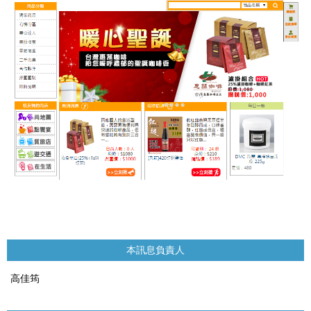
本訊息負責人
高佳筠