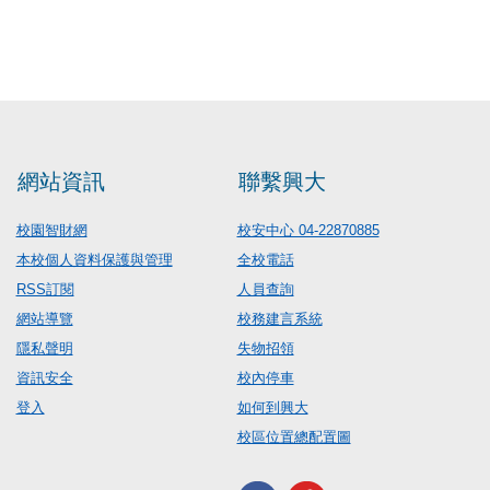
網站資訊
聯繫興大
校園智財網
校安中心 04-22870885
本校個人資料保護與管理
全校電話
RSS訂閱
人員查詢
網站導覽
校務建言系統
隱私聲明
失物招領
資訊安全
校內停車
登入
如何到興大
校區位置總配置圖