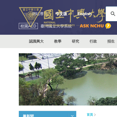
:::
網站導覽
中文版
English
校園
AED
臺灣國立大學系統
認識興大
教學
研究
行政
招生
首頁
興新聞