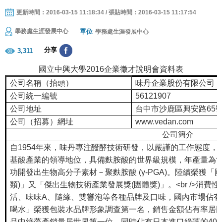
更新時間：2016-03-15 11:18:34 / 張貼時間：2016-03-15 11:17:54
單位
學務處生涯發展中心
學務處生涯發展中心
分享
3,311
國立中興大學2016企業徵才說明會資料表
公司名稱（抬頭）
味丹企業股份有限公司
公司統一編號
56121907
公司地址
台中市沙鹿區興安路65
公司（招募）網址
www.vedan.com
公司簡介
自1954年來，味丹專注醱酵技術研發，以嚴謹的工作態度
基酸產業的領導地位，具備麩胺酸的世界級規模，年產量為
功開發出生物高分子素材－聚麩胺酸 (γ-PGA)。陸續榮獲
類)」又「傑出生物技術產業發展獎(團體獎)」。<br />消
活、味味A、隨緣、雙響泡等各種品牌及口味，國內市場佔
喝水」榮獲包裝水品牌形象調查第一名，銷售金額佔有率居國內
品中綠藻產銷量居世界第一位，同時佔有日本進口綠藻的40