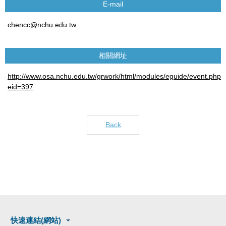
E-mail
chencc@nchu.edu.tw
相關網址
http://www.osa.nchu.edu.tw/grwork/html/modules/eguide/event.php?
eid=397
Back
快速連結(網站)