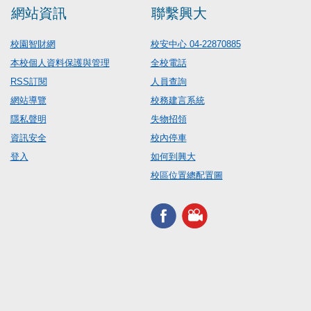
網站資訊
聯繫興大
校園智財網
校安中心 04-22870885
本校個人資料保護與管理
全校電話
RSS訂閱
人員查詢
網站導覽
校務建言系統
隱私聲明
失物招領
資訊安全
校內停車
登入
如何到興大
校區位置總配置圖