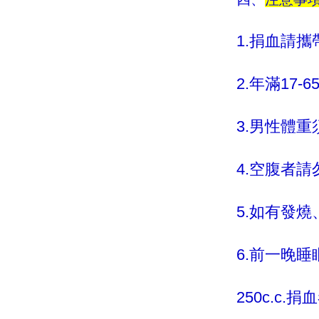
1.捐血請
2.年滿17-6
3.男性體
4.空腹者請
5.如有發
6.前一晚
250c.c