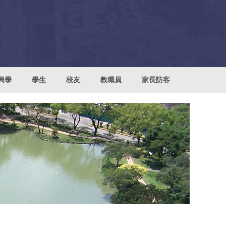
興學
學生
校友
教職員
家長訪客