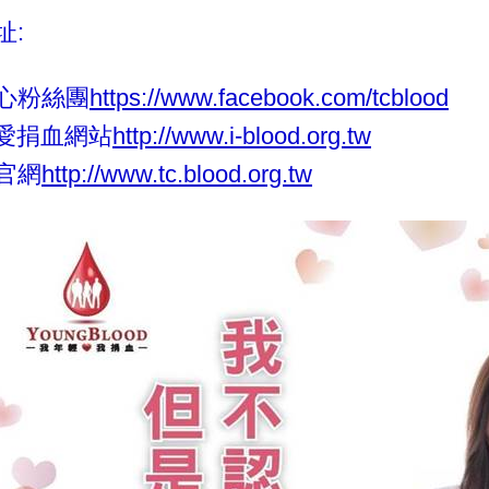
址:
心粉絲團
https://www.facebook.com/tcblood
就是愛捐血網站
http://www.i-blood.org.tw
官網
http://www.tc.blood.org.tw