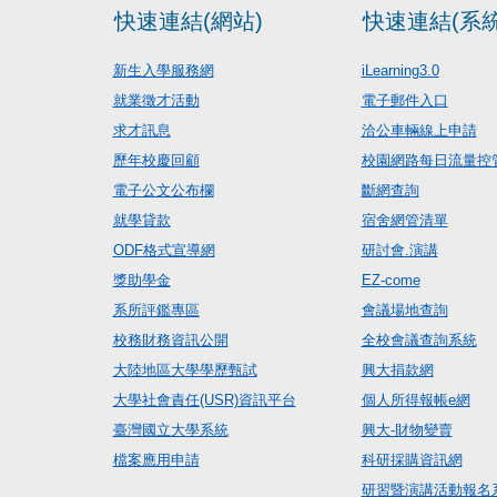
快速連結(網站)
快速連結(系統
新生入學服務網
iLearning3.0
就業徵才活動
電子郵件入口
求才訊息
洽公車輛線上申請
歷年校慶回顧
校園網路每日流量控
電子公文公布欄
斷網查詢
就學貸款
宿舍網管清單
ODF格式宣導網
研討會.演講
獎助學金
EZ-come
系所評鑑專區
會議場地查詢
校務財務資訊公開
全校會議查詢系統
大陸地區大學學歷甄試
興大捐款網
大學社會責任(USR)資訊平台
個人所得報帳e網
臺灣國立大學系統
興大-財物變賣
檔案應用申請
科研採購資訊網
研習暨演講活動報名