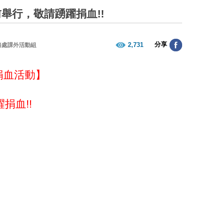
前舉行，敬請踴躍捐血!!
分享
2,731
務處課外活動組
隊捐血活動】
捐血!!