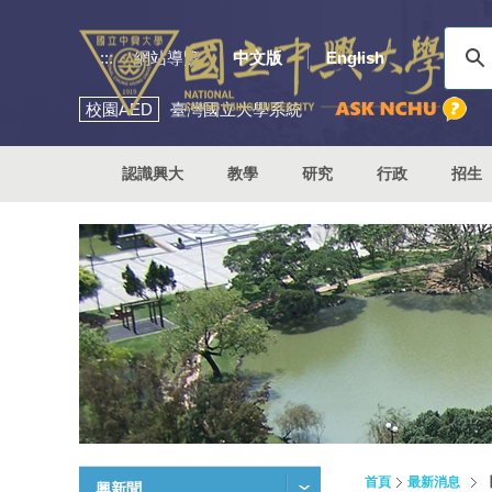
:::
網站導覽
中文版
English
校園
AED
臺灣國立大學系統
認識興大
教學
研究
行政
招生
首頁
最新消息
興新聞