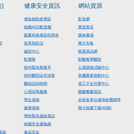
)
健康安全資訊
網站資源
傳染病防疫專區
影音網
校園AED配置圖
實習商店
嚴重特殊傳染性肺炎
森林農場
管
登革熱防治
興大市集
健諮中心
租屋資訊網
駐警隊
獸醫教學醫院
校內緊急報案亭
土壤調查試驗中心
特約醫院診所清單
有機農業推動中心
醫師諮詢時間
員工子女托嬰中心
心理諮商服務
圓廳餐廳資訊
學生保險
全校各單位場地收費標準
健康保險
興大校徽下載(AI檔)
學校緊急連絡電話
校園安全通報網
系統
食品安全