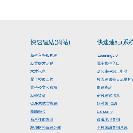
快速連結(網站)
快速連結(系統
新生入學服務網
iLearning3.0
就業徵才活動
電子郵件入口
求才訊息
洽公車輛線上申請
歷年校慶回顧
校園網路每日流量控
電子公文公布欄
斷網查詢
就學貸款
宿舍網管清單
ODF格式宣導網
研討會.演講
獎助學金
EZ-come
系所評鑑專區
會議場地查詢
校務財務資訊公開
全校會議查詢系統