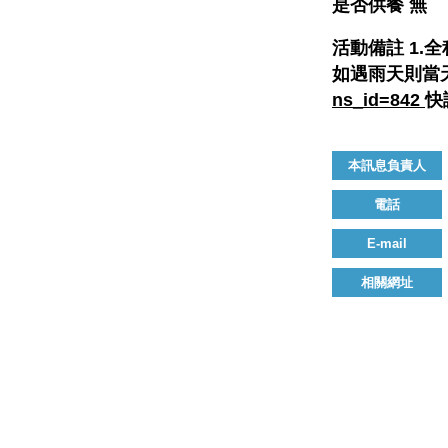
是否供餐
無
活動備註
1.
如遇雨天則當
ns_id=842
快
本訊息負責人
電話
E-mail
相關網址