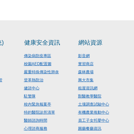
)
健康安全資訊
網站資源
傳染病防疫專區
影音網
校園AED配置圖
實習商店
嚴重特殊傳染性肺炎
森林農場
管
登革熱防治
興大市集
健諮中心
租屋資訊網
駐警隊
獸醫教學醫院
校內緊急報案亭
土壤調查試驗中心
特約醫院診所清單
有機農業推動中心
醫師諮詢時間
員工子女托嬰中心
心理諮商服務
圓廳餐廳資訊