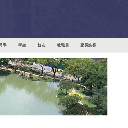
興學
學生
校友
教職員
家長訪客