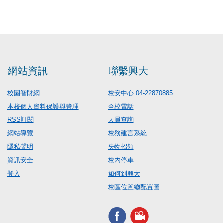
網站資訊
聯繫興大
校園智財網
校安中心 04-22870885
本校個人資料保護與管理
全校電話
RSS訂閱
人員查詢
網站導覽
校務建言系統
隱私聲明
失物招領
資訊安全
校內停車
登入
如何到興大
校區位置總配置圖