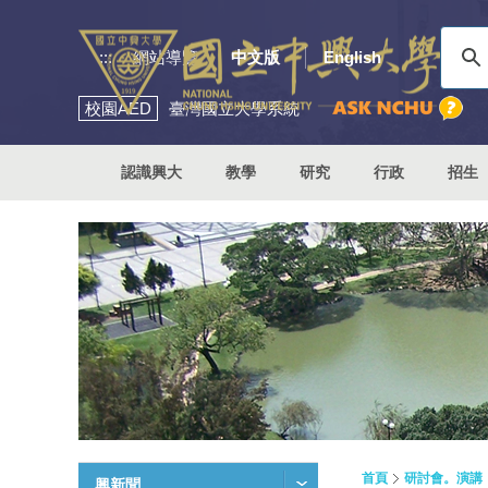
:::
網站導覽
中文版
English
校園
AED
臺灣國立大學系統
認識興大
教學
研究
行政
招生
首頁
研討會。演講
興新聞