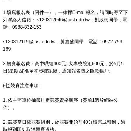
1.填寫報名表（附件一），一律採E-mail報名，請同時寄至下
列聯絡人信箱： s120312046@just.edu.tw，劉欣慈同學，電
話：0988-832-153
s120312115@just.edu.tw，黃嘉盛同學，電話：0972-753-
169
2.競賽報名費：高中職組400元; 大專校院組600元，於5月5
日(星期四)名單初步確認後，通知報名費之匯款帳戶。
(七)競賽注意事項：
1. 依主辦單位抽籤排定競賽資格順序（賽前1週於網站公
佈）。
2. 競賽當日依競賽組別，於競賽開始前40分鐘完成報到，逾
時報到即刻取消競賽資格。