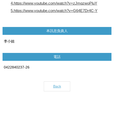
4.
https://www.youtube.com/watch?v=zJmqzwoPluY
5.
https://www.youtube.com/watch?v=G64E7Dr4C-Y
本訊息負責人
李小姐
電話
0422840237-26
Back