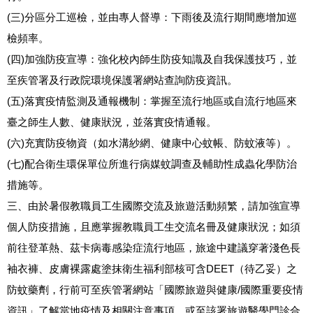
(
)
三
分區分工巡檢，並由專人督導：下雨後及流行期間應增加巡
檢頻率。
(
)
四
加強防疫宣導：強化校內師生防疫知識及自我保護技巧，並
至疾管署及行政院環境保護署網站查詢防疫資訊。
(
)
五
落實疫情監測及通報機制：掌握至流行地區或自流行地區來
臺之師生人數、健康狀況，並落實疫情通報。
(
)
六
充實防疫物資（如水溝紗網、健康中心蚊帳、防蚊液等）。
(
)
七
配合衛生環保單位所進行病媒蚊調查及輔助性成蟲化學防治
措施等。
三、由於暑假教職員工生國際交流及旅遊活動頻繁，請加強宣導
個人防疫措施，且應掌握教職員工生交流名冊及健康狀況；如須
前往登革熱、茲卡病毒感染症流行地區，旅途中建議穿著淺色長
DEET
袖衣褲、皮膚裸露處塗抹衛生福利部核可含
（待乙妥）之
/
防蚊藥劑，行前可至疾管署網站「國際旅遊與健康
國際重要疫情
資訊」了解當地疫情及相關注意事項，或至該署旅遊醫學門診合