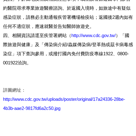
約醫院尋求專業旅遊醫療諮詢。於返國入境時，如旅途中有疑似
2
感染症狀，請務必主動通報疾管署機場檢疫站；返國後
週內如有
任何不適症狀，應速就醫並告知醫師旅遊史。
http://www.cdc.gov.tw/
四、相關資訊請逕至疾管署網站（
）「國
/
/
際旅遊與健康」及「傳染病介紹
蟲媒傳染病
登革熱或茲卡病毒感
1922
0800-
染症」項下查詢參用，或撥打國內免付費防疫專線
、
001922
洽詢。
詳圖網址：
http://www.cdc.gov.tw/uploads/poster/original/17a24336-28be-
4b3b-aae2-9817fd6a2c50.jpg