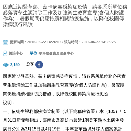
因應近期登革熱、茲卡病毒感染症疫情，請各系所單位務
必落實孳生源清除工作及加強衛生教育宣導(含個人防護
作為)，暑假期間仍應持續相關防疫措施，以降低校園傳
染病流行風險
更新時間：2016-06-22 14:26:03 / 張貼時間：2016-06-22 14:25:25
單位
健諮中心
學務處健康及諮商中心
分享
2,150
因應近期登革熱、茲卡病毒感染症疫情，請各系所單位務必落實
(
)
孳生源清除工作及加強衛生教育宣導
含個人防護作為
，暑假期
間仍應持續相關防疫措施，以降低校園傳染病流行風險
說明：
105
5
一、依衛生福利部疾病管制署（以下簡稱疾管署）本（
）年
31
1
月
日新聞稿指出，臺南市及高雄市最近
例登革熱本土病例發
3
15
4
19
病日分別為
月
日及
月
日，本年登革熱境外移入個案累計