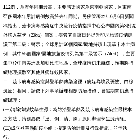
112
例，為歷年同期最高，主要感染國家為東南亞國家，且東南
6
6
亞多國本年累計病例數高於去年同期。另疾管署本年
月
日新聞
3
稿指出，茲卡病毒感染症中央流行疫情指揮中心公布國內第
例境
Zika
外移入茲卡（
）個案，疾管署自該日起提升印尼旅遊疫情建
60
/
議至第二級：警示；全球累計
個國家
屬地持續出現茲卡本土病
55
/
Alert
例，其中
個國家
屬地旅遊疫情列為第二級警示（
），主要
集中於中南美洲及加勒比海地區，全球疫情仍未趨緩，預期將持
續地理擴散至其他具病媒蚊國家。
二、茲卡病毒感染症與登革熱傳染途徑（病媒為埃及斑蚊、白線
斑蚊）相同，請依下列事項辦理相關防治措施，暑假期間仍應持
續辦理：
(
)
一
清除病媒蚊孳生源：為防治登革熱及茲卡病毒感染症最根本
之方法，請務必依「巡、倒、清、刷」原則辦理孳生源清除。
(
)
二
成立登革熱防疫小組：擬定防治計畫及行政措施，並予執
行。