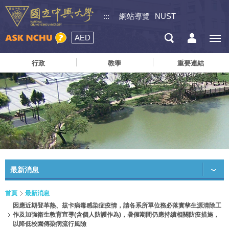
:::
網站導覽
NUST
AED
行政
教學
重要連結
最新消息
首頁
最新消息
因應近期登革熱、茲卡病毒感染症疫情，請各系所單位務必落實孳生源清除工
作及加強衛生教育宣導(含個人防護作為)，暑假期間仍應持續相關防疫措施，
以降低校園傳染病流行風險