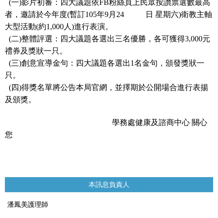
(一)影片初審：四大議題依FB粉絲頁上民眾按讚票選數最高
者，邀請於今年度(暫訂105年9月24 日 星期六)衛
教主軸
大型活動(約1,000人)進行表演。
(二)整體評選：四大議題各選出三名優勝，各可獲得3,000元
禮券及獎狀一只。
(三)創意宣導金句：四大議題各選出1名金句，頒發獎狀一
只。
(四)得獎名單將公告本局官網，並擇期於公開場合進行表揚
及頒獎。
學務處健康及諮商中心 關心
您
本訊息負責人
潘鳳美護理師