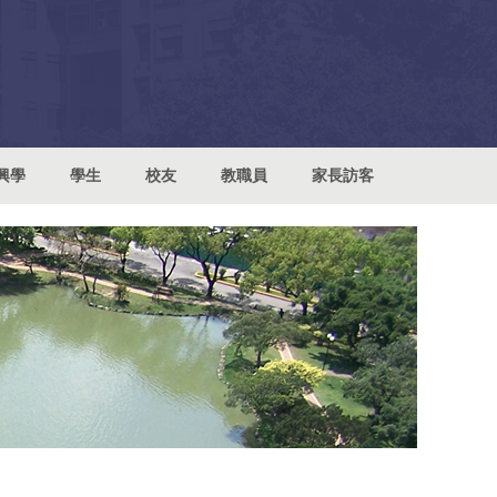
興學
學生
校友
教職員
家長訪客