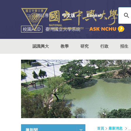
:::
網站導覽
中文版
English
校園
AED
臺灣國立大學系統
認識興大
教學
研究
行政
招生
首頁
最新消息
興新聞