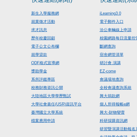
新生入學服務網
iLearning3.0
就業徵才活動
電子郵件入口
求才訊息
洽公車輛線上申請
歷年校慶回顧
校園網路每日流量控
電子公文公布欄
斷網查詢
就學貸款
宿舍網管清單
ODF格式宣導網
研討會.演講
獎助學金
EZ-come
系所評鑑專區
會議場地查詢
校務財務資訊公開
全校會議查詢系統
大陸地區大學學歷甄試
興大捐款網
大學社會責任(USR)資訊平台
個人所得報帳e網
臺灣國立大學系統
興大-財物變賣
檔案應用申請
科研採購資訊網
研習暨演講活動報名