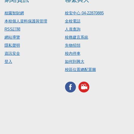
校園智財網
校安中心 04-22870885
本校個人資料保護與管理
全校電話
RSS訂閱
人員查詢
網站導覽
校務建言系統
隱私聲明
失物招領
資訊安全
校內停車
登入
如何到興大
校區位置總配置圖