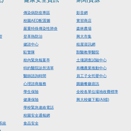
傳染病防疫專區
影音網
校園AED配置圖
實習商店
嚴重特殊傳染性肺炎
森林農場
管
登革熱防治
興大市集
健諮中心
租屋資訊網
駐警隊
獸醫教學醫院
校內緊急報案亭
土壤調查試驗中心
特約醫院診所清單
有機農業推動中心
醫師諮詢時間
員工子女托嬰中心
心理諮商服務
圓廳餐廳資訊
學生保險
全校各單位場地收費標準
健康保險
興大校徽下載(AI檔)
學校緊急連絡電話
校園安全通報網
系統
食品安全