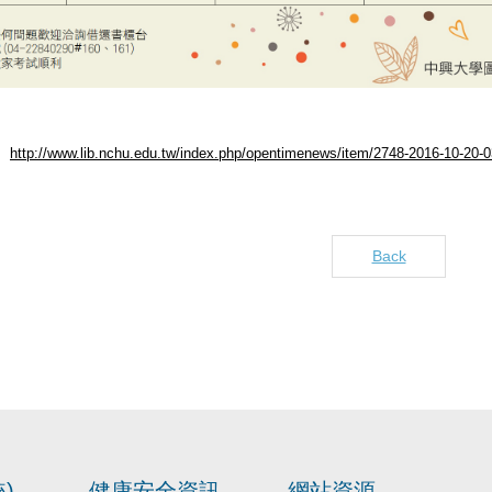
http://www.lib.nchu.edu.tw/index.php/opentimenews/item/2748-2016-10-20-0
Back
)
健康安全資訊
網站資源