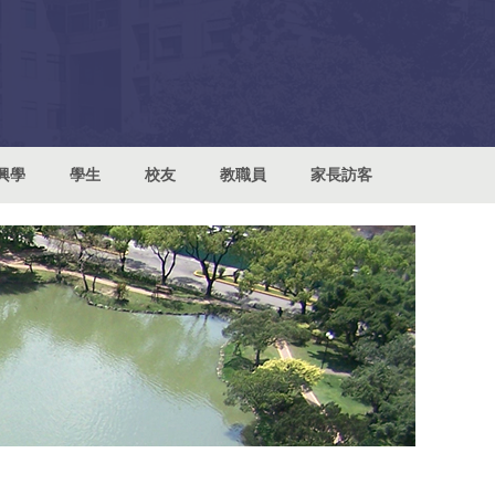
興學
學生
校友
教職員
家長訪客