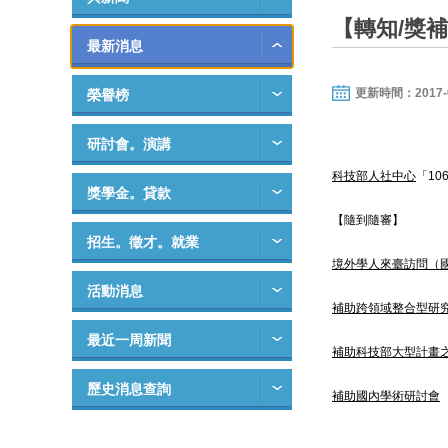
【轉知/獎
最新消息
更新時間：2017-01-
榮譽榜
研討會。演講
科技部人社中心
「
10
獎學金。貸款
【隨到隨審】
招生。徵才。就業
境外學人來臺訪問（
活動消息
補助跨領域整合型研
最近一周新聞
補助科技部大型計畫
歷史消息查詢
補助國內學術研討會