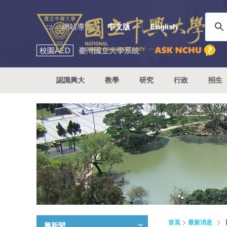
:::
網站導覽
中文版
English
校園
AED
臺灣國立大學系統
認識興大
教學
研究
行政
招生
首頁
最新消息
興新聞