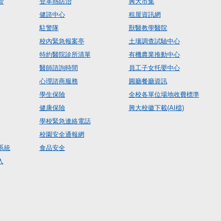
管
登革熱防治
興大市集
健諮中心
租屋資訊網
駐警隊
獸醫教學醫院
校內緊急報案亭
土壤調查試驗中心
特約醫院診所清單
有機農業推動中心
醫師諮詢時間
員工子女托嬰中心
心理諮商服務
圓廳餐廳資訊
學生保險
全校各單位場地收費標準
健康保險
興大校徽下載(AI檔)
學校緊急連絡電話
校園安全通報網
系統
食品安全
入