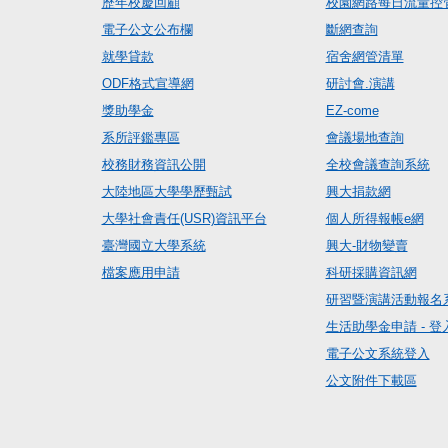
歷年校慶回顧
校園網路每日流量控
電子公文公布欄
斷網查詢
就學貸款
宿舍網管清單
ODF格式宣導網
研討會.演講
獎助學金
EZ-come
系所評鑑專區
會議場地查詢
校務財務資訊公開
全校會議查詢系統
大陸地區大學學歷甄試
興大捐款網
大學社會責任(USR)資訊平台
個人所得報帳e網
臺灣國立大學系統
興大-財物變賣
檔案應用申請
科研採購資訊網
研習暨演講活動報名
生活助學金申請 - 登
電子公文系統登入
公文附件下載區