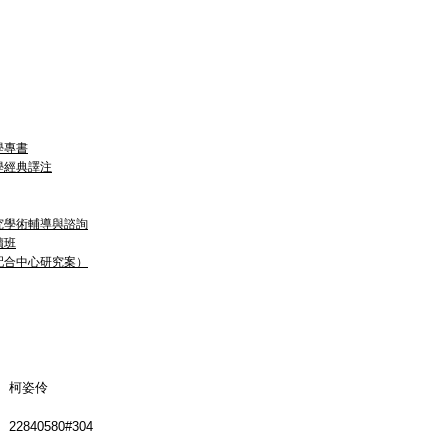
學專書
學經典譯注
究學術輔導與諮詢
讀班
配合中心研究案）
柯姿伶
22840580#304