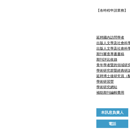
【各時程申請業務】
延聘國內訪問學者
出版人文學及社會科
出
版人文學及社會科
期刊審查專書書稿
期刊評比收錄
青年學者暨跨領域研
學術研究群暨經典研
延聘博士後研究員（
學術研習營
學術研究網站
補助期刊編輯費用
本訊息負責人
電話