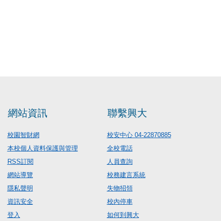
網站資訊
聯繫興大
校園智財網
校安中心 04-22870885
本校個人資料保護與管理
全校電話
RSS訂閱
人員查詢
網站導覽
校務建言系統
隱私聲明
失物招領
資訊安全
校內停車
登入
如何到興大