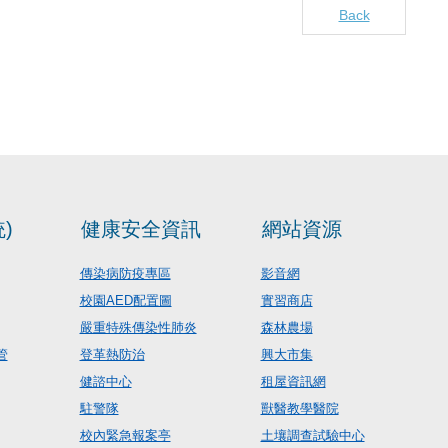
Back
)
健康安全資訊
網站資源
傳染病防疫專區
影音網
校園AED配置圖
實習商店
嚴重特殊傳染性肺炎
森林農場
管
登革熱防治
興大市集
健諮中心
租屋資訊網
駐警隊
獸醫教學醫院
校內緊急報案亭
土壤調查試驗中心