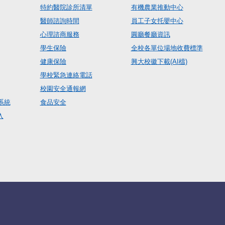
特約醫院診所清單
有機農業推動中心
醫師諮詢時間
員工子女托嬰中心
心理諮商服務
圓廳餐廳資訊
學生保險
全校各單位場地收費標準
健康保險
興大校徽下載(AI檔)
學校緊急連絡電話
校園安全通報網
系統
食品安全
入