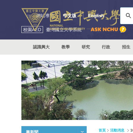
:::
網站導覽
中文版
English
校園
AED
臺灣國立大學系統
認識興大
教學
研究
行政
招生
首頁
活動消息
興新聞