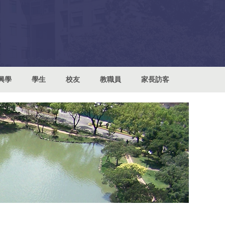
興學
學生
校友
教職員
家長訪客