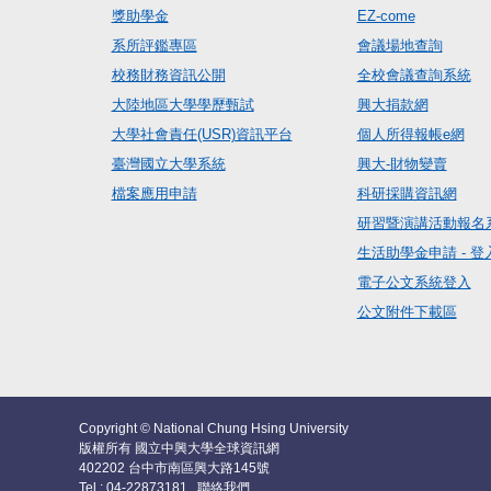
獎助學金
EZ-come
系所評鑑專區
會議場地查詢
校務財務資訊公開
全校會議查詢系統
大陸地區大學學歷甄試
興大捐款網
大學社會責任(USR)資訊平台
個人所得報帳e網
臺灣國立大學系統
興大-財物變賣
檔案應用申請
科研採購資訊網
研習暨演講活動報名
生活助學金申請 - 登
電子公文系統登入
公文附件下載區
Copyright © National Chung Hsing University
版權所有 國立中興大學全球資訊網
402202 台中市南區興大路145號
Tel : 04-22873181
聯絡我們