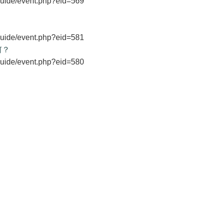
guide/event.php?eid=569
guide/event.php?eid=581
何？
guide/event.php?eid=580