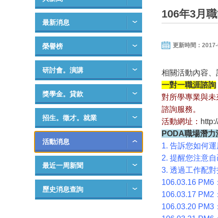
106年3
最新消息
更新時間：2017-03-
榮譽榜
研討會。演講
相關活動內容、
一對一職涯諮詢
獎學金。貸款
對所學專業與未
諮詢服務。
招生。徵才。就業
活動網址：
http
PODA職場潛力
活動消息
1. 告訴您如
2. 提醒您注
最近一周新聞
3. 透過工作
106.03.16 PM
歷史消息查詢
106.03.17 PM
106.03.20 PM