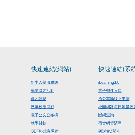
快速連結(網站)
快速連結(系統
新生入學服務網
iLearning3.0
就業徵才活動
電子郵件入口
求才訊息
洽公車輛線上申請
歷年校慶回顧
校園網路每日流量控
電子公文公布欄
斷網查詢
就學貸款
宿舍網管清單
ODF格式宣導網
研討會.演講