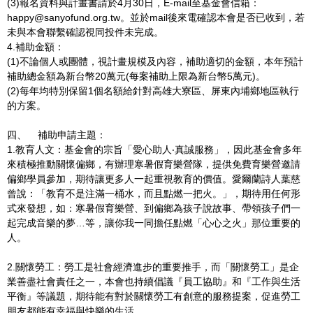
(3)報名資料與計畫書請於4月30日，E-mail至基金會信箱：
happy@sanyofund.org.tw。並於mail後來電確認本會是否已收到，若
未與本會聯繫確認視同投件未完成。
4.補助金額：
(1)不論個人或團體，視計畫規模及內容，補助適切的金額，本年預計
補助總金額為新台幣20萬元(每案補助上限為新台幣5萬元)。
(2)每年均特別保留1個名額給針對高雄大寮區、屏東內埔鄉地區執行
的方案。
四、 補助申請主題：
1.教育人文：基金會的宗旨「愛心助人‧真誠服務」，因此基金會多年
來積極推動關懷偏鄉，有辦理寒暑假育樂營隊，提供免費育樂營邀請
偏鄉學員參加，期待讓更多人一起重視教育的價值。愛爾蘭詩人葉慈
曾說：「教育不是注滿一桶水，而且點燃一把火。」，期待用任何形
式來發想，如：寒暑假育樂營、到偏鄉為孩子說故事、帶領孩子們一
起完成音樂的夢…等，讓你我一同擔任點燃「心心之火」那位重要的
人。
2.關懷勞工：勞工是社會經濟進步的重要推手，而「關懷勞工」是企
業善盡社會責任之一，本會也持續倡議『員工協助』和『工作與生活
平衡』等議題，期待能有對於關懷勞工有創意的服務提案，促進勞工
朋友都能有幸福與快樂的生活。