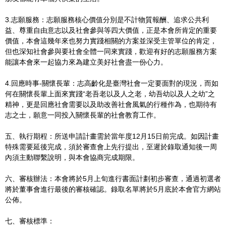
3.志願服務：志願服務核心價值分別是不計物質報酬、追求公共利
益、尊重自由意志以及社會參與等四大價值，正是本會所肯定的重要
價值，本會這幾年來也努力實踐相關的方案並深受主管單位的肯定，
但也深知社會參與要社會全體一同來實踐，歡迎有好的志願服務方案
能讓本會來一起協力來為建立美好社會盡一份心力。
4.回應時事-關懷長輩：志高齡化是臺灣社會一定要面對的現況，而如
何在關懷長輩上面來實踐“老吾老以及人之老，幼吾幼以及人之幼”之
精神，更是回應社會需要以及助改善社會風氣的行種作為，也期待有
志之士，願意一同投入關懷長輩的社會教育工作。
五、執行期程：所送申請計畫需於當年度12月15日前完成。如因計畫
特殊需要延後完成，須於審查會上先行提出，至遲於錄取通知後一周
內須主動聯繫說明，與本會協商完成期限。
六、審核辦法：本會將於5月上旬進行書面計劃初步審查，通過初選者
將於董事會進行最後的審核確認。錄取名單將於5月底於本會官方網站
公佈。
七、審核標準：