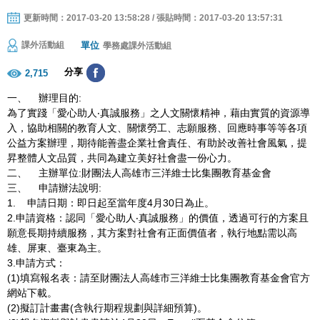
更新時間：2017-03-20 13:58:28 / 張貼時間：2017-03-20 13:57:31
單位
課外活動組
學務處課外活動組
分享
2,715
一、 辦理目的:
為了實踐「愛心助人‧真誠服務」之人文關懷精神，藉由實質的資源導
入，協助相關的教育人文、關懷勞工、志願服務、回應時事等等各項
公益方案辦理，期待能善盡企業社會責任、有助於改善社會風氣，提
昇整體人文品質，共同為建立美好社會盡一份心力。
二、 主辦單位:財團法人高雄市三洋維士比集團教育基金會
三、 申請辦法說明:
1. 申請日期：即日起至當年度4月30日為止。
2.申請資格：認同「愛心助人‧真誠服務」的價值，透過可行的方案且
願意長期持續服務，其方案對社會有正面價值者，執行地點需以高
雄、屏東、臺東為主。
3.申請方式：
(1)填寫報名表：請至財團法人高雄市三洋維士比集團教育基金會官方
網站下載。
(2)擬訂計畫書(含執行期程規劃與詳細預算)。