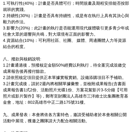
1.可執行性(40%)：計畫是否具體可行；時間規畫及期程安排能否按部
就班的實踐。
2.持續性(30%)：計畫是否具有持續性，或是有在執行上具有其決心與
毅力的作法。
3.影響力(20%)：此計畫的執行是否能運用現代媒體吸引更多青少年或
社會大眾的迴響與共鳴，對大環境有正面的影響力。
4.資源結合(10%)：可利用社區、社團、 媒體、周邊團體人力等資源
結合的程度。
八、撥款與核銷說明:
1.計畫通過後，預撥核定金額50%經費以利執行，待全案完成並繳交
成果報告後再撥付餘款。
2.請依照核定項目提供正本單據實報實銷。設備添購項目不予補助。
3.計畫完成後，請於2週內將相關單據彙整，並檢附成果報告(含書面
成果報告書1式2份、活動照片光碟1份、方案花絮影片3-5分鐘【可用
照片或影片製作】等)，郵寄至財團法人高雄市三洋維士比集團教育基
金會，地址：802高雄市中正二路175號31樓。
九、成果發表：本會將依各方案特色，邀請受補助者於本會相關公開
活動中展現，獲邀之團隊請大力配合相關活動。