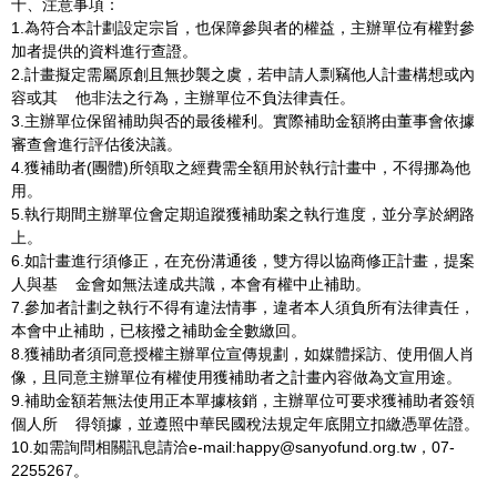
十、注意事項：
1.為符合本計劃設定宗旨，也保障參與者的權益，主辦單位有權對參
加者提供的資料進行查證。
2.計畫擬定需屬原創且無抄襲之虞，若申請人剽竊他人計畫構想或內
容或其 他非法之行為，主辦單位不負法律責任。
3.主辦單位保留補助與否的最後權利。實際補助金額將由董事會依據
審查會進行評估後決議。
4.獲補助者(團體)所領取之經費需全額用於執行計畫中，不得挪為他
用。
5.執行期間主辦單位會定期追蹤獲補助案之執行進度，並分享於網路
上。
6.如計畫進行須修正，在充份溝通後，雙方得以協商修正計畫，提案
人與基 金會如無法達成共識，本會有權中止補助。
7.參加者計劃之執行不得有違法情事，違者本人須負所有法律責任，
本會中止補助，已核撥之補助金全數繳回。
8.獲補助者須同意授權主辦單位宣傳規劃，如媒體採訪、使用個人肖
像，且同意主辦單位有權使用獲補助者之計畫內容做為文宣用途。
9.補助金額若無法使用正本單據核銷，主辦單位可要求獲補助者簽領
個人所 得領據，並遵照中華民國稅法規定年底開立扣繳憑單佐證。
10.如需詢問相關訊息請洽e-mail:happy@sanyofund.org.tw，07-
2255267。