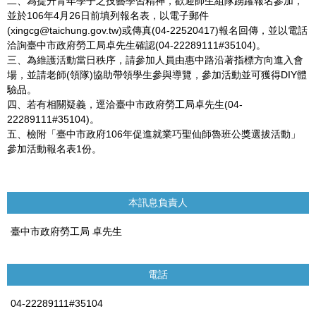
二、為提升青年學子之技藝學習精神，歡迎師生組隊踴躍報名參加，
並於
106
年
4
月
26
日前填列報名表，以電子郵件
(xingcg@taichung.gov.tw)
或傳真
(04-22520417)
報名回傳，並以電話
洽詢臺中市政府勞工局卓先生確認
(04-22289111#35104)
。
三、為維護活動當日秩序，請參加人員由惠中路沿著指標方向進入會
場，並請老師
(
領隊
)
協助帶領學生參與導覽，參加活動並可獲得
DIY
體
驗品。
四、若有相關疑義，逕洽臺中市政府勞工局卓先生
(04-
22289111#35104)
。
五、檢附「臺中市政府
106
年促進就業巧聖仙師魯班公獎選拔活動」
參加活動報名表
1
份。
本訊息負責人
臺中市政府勞工局 卓先生
電話
04-22289111#35104