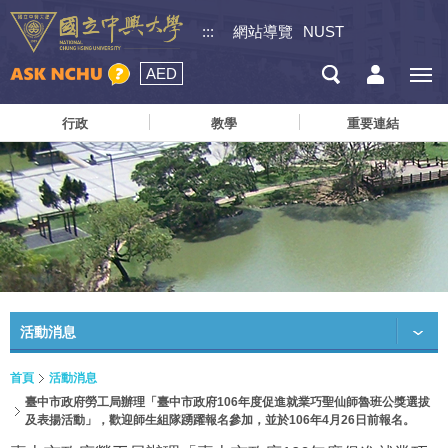
:::
網站導覽
NUST
AED
行政
教學
重要連結
活動消息
首頁
活動消息
臺中市政府勞工局辦理「臺中市政府106年度促進就業巧聖仙師魯班公獎選拔
及表揚活動」，歡迎師生組隊踴躍報名參加，並於106年4月26日前報名。