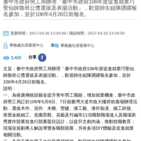
臺中市政府勞工局辦理「臺中市政府106年度促進就業巧
聖仙師魯班公獎選拔及表揚活動」，歡迎師生組隊踴躍報
名參加，並於106年4月26日前報名。
更新時間：2017-04-20 13:44:06 / 張貼時間：2017-04-20 13:39:50
單位
學務處生涯發展中心
學務處生涯發展中心
分享
2,415
主旨：臺中市政府勞工局辦理「臺中市政府
106
年度促進就業巧聖仙
師魯班公獎選拔及表揚活動」，歡迎師生組隊踴躍報名參加，並於
106
年
4
月
26
日前報名。
說明：
一、為推廣傳統技藝並提升青年勞工職能，增加就業機會，臺中市政
府勞工局訂於
106
年
5
月
6
日、
7
日假臺灣大道市政大樓府前廣場辦理活
動，選拔木作、泥作、木雕、營建、漆工藝、漆作裝潢、鐵工銲接、
珠寶金銀細工、造園景觀、花藝及竹編等
11
項職類職場達人及職場新
秀實作競賽並進行競賽題目設計，以提升文創內涵，推動技職教育；
現場並規劃專人解說導覽各職類競賽，另有多項
DIY
體驗及促進就業
相關活動。