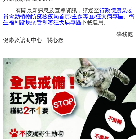
有關最新訊息及宣導資訊，請逕至
行政院農業委
員會動植物防疫檢疫局首頁
/主題專區/狂犬病專區
、
衛
生福利部疾病管制署狂犬病專區
下載運用。
學務處
健康及諮商中心 關心您