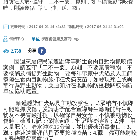
預防狂犬病~遵守「二不一要」原則，如不慎被動物咬傷
時，則謹遵循「記、沖、送、觀」
更新時間：2017-06-21 14:41:23 / 張貼時間：2017-06-21 14:31:08
單位
健諮中心
學務處健康及諮商中心
分享
2,768
因邇來屢傳民眾遭鼬獾等野生食肉目動物抓咬傷
案例，請遵守
「二不一要」原則
－不要棄養寵物，不
要接觸及捕捉野生動物，要每年帶家中犬貓及人工飼
養陸生食肉目動物施打狂犬病疫苗，如發現死亡或異
常行為野生動物，應通知所在地動物防疫機關或消防
單位協助處置。
鼬獾感染狂犬病具主動攻擊性，民眾稍有不慎即
可能遭抓咬傷，爰請惠予配合宣導師生應避開野生動
物及不要冒險捕捉，以確保自身安全，不慎被動物咬
傷時，確遵
1.記：
保持冷靜，牢記動物特徵；
2.沖
：用
大量肥皂、清水沖洗15分鐘，並以優碘消毒傷口；
3.
送
：儘速送醫評估是否要接種疫苗；
4.觀
：儘可能將咬
人動物繫留觀察10天。