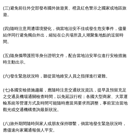
(三)避免前往外交部發布國外旅遊黃、橙及紅色警示之國家或地區旅
遊。
(四)隨時注意周遭環境變化，倘當地治安不佳或發生危安事件，儘量
結伴同行避免獨自外出，縮短在公共場所及人潮聚集地點的逗留時
間。
(五)隨身攜帶護照等身分證明文件，配合當地治安單位進行安檢措施
時主動出示。
(六)發生緊急狀況時，聽從當地維安人員之指揮進行避難。
(七)各國安檢措施趨嚴，應隨時注意交通狀況資訊，提早及預留充足
之交通及機場通關檢查時間，以免延誤行程；各國大型商家、大眾運
輸系統等營運方式及時間可能隨時應當局要求而調整，事前宜洽當地
觀光或交通機構查詢最新狀況。
(八)旅外期間隨時與家人或朋友保持聯繫，倘當地發生緊急狀況時，
應儘速向家屬通報個人平安。