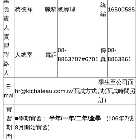
業
統
負
蔡德祥
職稱
總經理
16500585
編
責
人
實
習
08-
傳
08-
聯
人總室
電話
8863707#6701
真
8863861
絡
人
學生至公司面
E-
hr@ktchateau.com.tw
面試方式
試
(
面試時間另
mail
訂
)
實
習
■學期實習；
半年
/
一年
/
二年
/
產學
(106
年
7
或
期
8
月開始實習
)
間