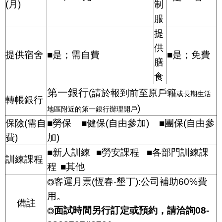
(
月
)
制
服
提
供
提供宿舍
■是；需自費
■是；免費
膳
食
第一銀行
(
請於報到前至原戶籍
或長期生活
轉帳銀行
)
地區附近的第一銀行辦理開戶
保險
(
需自
■勞保
■健保
(
自由參加
)
■團保
(
自由參
費
)
加
)
■新人訓練
■勞安課程
■各部門訓練課
訓練課程
程
■其他
客運月票
(
恆春
-
墾丁
):
公司補助
60%
費
◎
用。
備註
面試時間另行訂定或預約，請洽詢
08-
◎