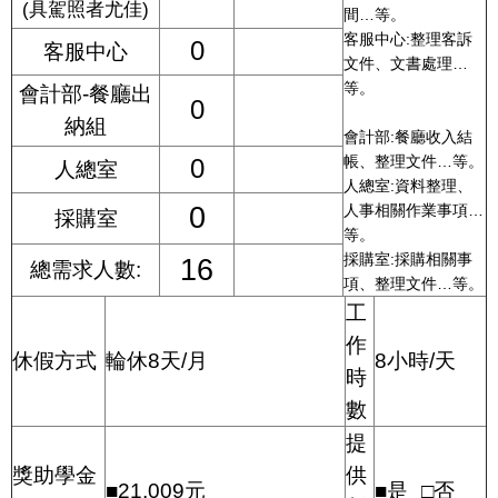
(
具駕照者尤佳
)
間
…
等。
客服中心
:
整理客訴
0
客服中心
文件、文書處理
…
等。
會計部
-
餐廳出
0
納組
會計部
:
餐廳收入結
帳、整理文件
…
等。
0
人總室
人總室
:
資料整理、
0
人事相關作業事項
…
採購室
等。
採購室
:
採購相關事
16
總需求人數
:
項、整理文件
…
等。
工
作
休假方式
輪休
8
天
/
月
8
小時
/
天
時
數
提
獎助學金
供
■
21,009
元
■是
□否