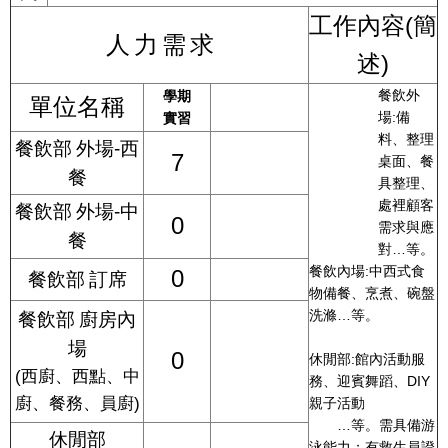
工作內容
(
簡
人
力
需
求
述
)
餐飲外
學期
單位名稱
場
:
備
實習
料、整理
餐飲部
外場
-
西
7
桌面、餐
餐
具整理、
處裡顧客
餐飲部
外場
-
中
0
需求與應
餐
對
…
等。
餐飲內場
:
中西式食
0
餐飲部
訂席
物備餐、烹煮、碗盤
洗滌
…
等。
餐飲部
廚房內
場
0
休閒部
:
館內活動服
(
西廚、西點、中
務、迎賓舞蹈、
DIY
廚、餐務、員廚
)
親子活動
…
等。需具備游
休閒部
泳能力；有救生員證