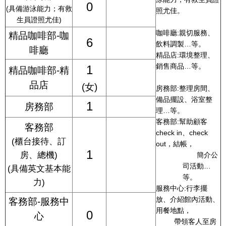
0
(
具備游泳能力；有救
照尤佳。
生員證照尤佳
)
咖啡廳
:
親切服務、
精品咖啡部
-
咖
6
飲料調製
…
等。
啡廳
精品店
:
環境整理、
銷售商品
…
等。
1
精品咖啡部
-
精
品店
(
女
)
房務部
:
整理房間、
備品擺設、浴室整
1
房務部
理
…
等。
客務部
:
幫助顧客
客務部
check in
、
check
(
櫃台接待、訂
out
，結帳，
1
房、總機
)
簡介公
司活動
…
(
具備英文基本能
等。
力
)
服務中心
:
行李擺
放、介紹館內活動、
客務部
-
服務中
用餐地點，
0
心
帶領客人至房