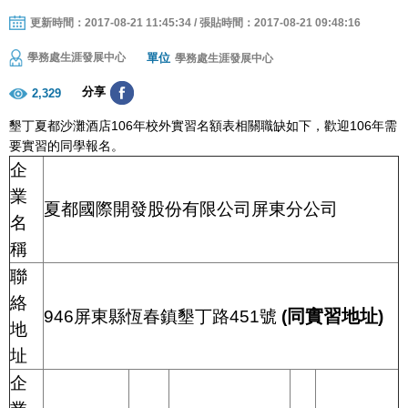
更新時間：2017-08-21 11:45:34 / 張貼時間：2017-08-21 09:48:16
單位
學務處生涯發展中心
學務處生涯發展中心
分享
2,329
墾丁夏都沙灘酒店106年校外實習名額表相關職缺如下，歡迎106年需
要實習的同學報名。
企
業
夏都國際開發股份有限公司屏東分公司
名
稱
聯
絡
同實習地址
946
屏東縣恆春鎮墾丁路
451
號
(
)
地
址
企