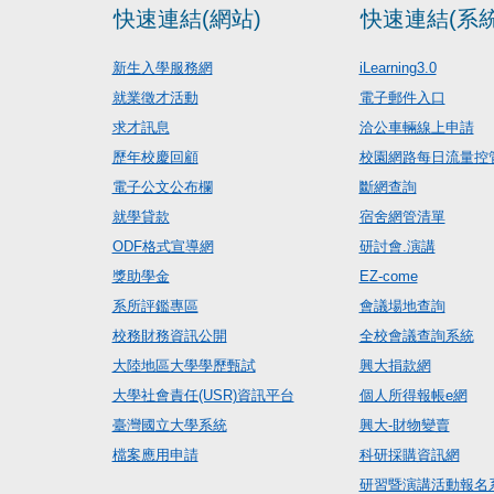
快速連結(網站)
快速連結(系統
新生入學服務網
iLearning3.0
就業徵才活動
電子郵件入口
求才訊息
洽公車輛線上申請
歷年校慶回顧
校園網路每日流量控
電子公文公布欄
斷網查詢
就學貸款
宿舍網管清單
ODF格式宣導網
研討會.演講
獎助學金
EZ-come
系所評鑑專區
會議場地查詢
校務財務資訊公開
全校會議查詢系統
大陸地區大學學歷甄試
興大捐款網
大學社會責任(USR)資訊平台
個人所得報帳e網
臺灣國立大學系統
興大-財物變賣
檔案應用申請
科研採購資訊網
研習暨演講活動報名