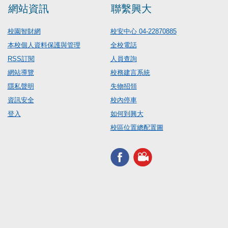
網站資訊
聯繫興大
校園智財網
校安中心 04-22870885
本校個人資料保護與管理
全校電話
RSS訂閱
人員查詢
網站導覽
校務建言系統
隱私聲明
失物招領
資訊安全
校內停車
登入
如何到興大
校區位置總配置圖