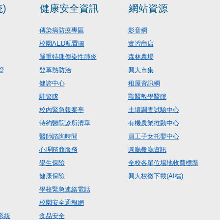
)
健康安全資訊
網站資源
傳染病防疫專區
影音網
校園AED配置圖
實習商店
嚴重特殊傳染性肺炎
森林農場
管
登革熱防治
興大市集
健諮中心
租屋資訊網
駐警隊
獸醫教學醫院
校內緊急報案亭
土壤調查試驗中心
特約醫院診所清單
有機農業推動中心
醫師諮詢時間
員工子女托嬰中心
心理諮商服務
圓廳餐廳資訊
學生保險
全校各單位場地收費標準
健康保險
興大校徽下載(AI檔)
學校緊急連絡電話
校園安全通報網
系統
食品安全