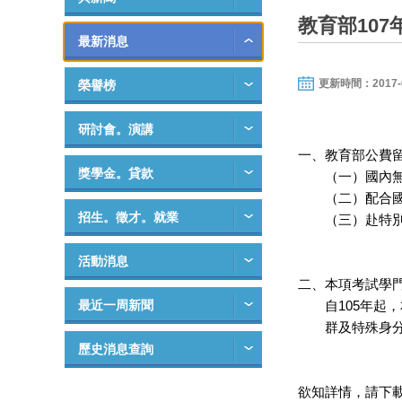
教育部10
最新消息
更新時間：2017-09-
榮譽榜
研討會。演講
一、教育部公費
獎學金。貸款
（一）國內無
（二）配合國
招生。徵才。就業
（三）赴特別
活動消息
二、本項考試學
最近一周新聞
自105年起，
群及特殊身分類
歷史消息查詢
欲知詳情，請下