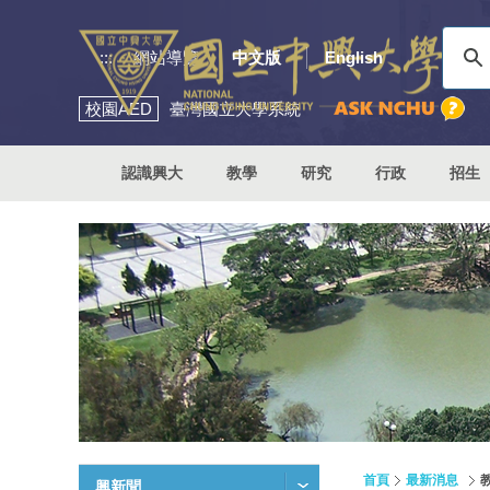
:::
網站導覽
中文版
English
校園
AED
臺灣國立大學系統
認識興大
教學
研究
行政
招生
首頁
最新消息
興新聞