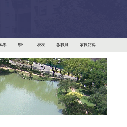
興學
學生
校友
教職員
家長訪客