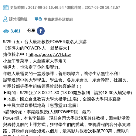
更新時間：2017-09-26 16:46:54 / 張貼時間：2017-09-26 16:43:57
單位
課外活動組
學務處課外活動組
分享
3,481
9/29（五）台大最狂教授POWER錕名人演講
【領導力的POWER-人，就是要大】
搶位報名中！
https://goo.gl/oVHzEw
小至午餐菜單，大至國家大事走向
領導力，也決定了你的影響力。
年輕人最需要的一堂必修課，善用領導力，讓你生活無往不利！
誠摯邀請中興大學學生、學生會、各系系會長、系會幹部、社團長、
社團幹部等學生組織領導幹部共襄盛舉！）
▶時間：9/29(五)18:00-21:30 (18:00開放報到，請於18:30入場完畢)
▶地點：國立台北教育大學大禮堂(主場)，全國各大學同步直播
▶中興大學直播場地為〔惠蓀堂B1北廣〕
※講師介紹：李錫錕教授(人稱POWER錕、錕P)
Power錕，本名李錫錕，現任台灣大學政治系兼任教授，因生動活潑
與獨特見解的上課方式，獲得學生們的愛戴，並將課程內容分享於網
路，其粉絲頁開台短短八個月，最高影片觀看次數破700萬，總影片