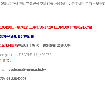
將邀請台中林佳龍市長與外交部代表蒞臨致詞，是中部地區首次舉辦
。
年10月26日 (星期四) 上午9:30-17:10 (上午9:00 開始報到入場)
榮桂冠酒店 B2 桂冠廳
年10月24日前
完成線上報名，俾利統計參與人數
/goo.gl/forms/iD5APbELUejX90F52
文會談。
l: yccheng@nchu.edu.tw
22840206