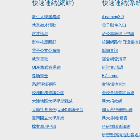
快速連結(網站)
快速連結(系統
新生入學服務網
iLearning3.0
就業徵才活動
電子郵件入口
求才訊息
洽公車輛線上申請
歷年校慶回顧
校園網路每日流量控
電子公文公布欄
斷網查詢
就學貸款
宿舍網管清單
ODF格式宣導網
研討會.演講
獎助學金
EZ-come
系所評鑑專區
會議場地查詢
校務財務資訊公開
全校會議查詢系統
大陸地區大學學歷甄試
興大捐款網
大學社會責任(USR)資訊平台
個人所得報帳e網
臺灣國立大學系統
興大-財物變賣
檔案應用申請
科研採購資訊網
研習暨演講活動報名