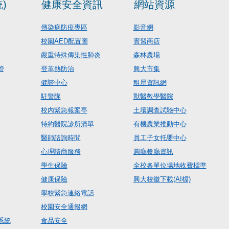
)
健康安全資訊
網站資源
傳染病防疫專區
影音網
校園AED配置圖
實習商店
嚴重特殊傳染性肺炎
森林農場
管
登革熱防治
興大市集
健諮中心
租屋資訊網
駐警隊
獸醫教學醫院
校內緊急報案亭
土壤調查試驗中心
特約醫院診所清單
有機農業推動中心
醫師諮詢時間
員工子女托嬰中心
心理諮商服務
圓廳餐廳資訊
學生保險
全校各單位場地收費標準
健康保險
興大校徽下載(AI檔)
學校緊急連絡電話
校園安全通報網
系統
食品安全