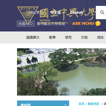
:::
網站導覽
中文版
English
校園
AED
臺灣國立大學系統
認識興大
教學
研究
行政
招生
首頁
最新消息
興新聞