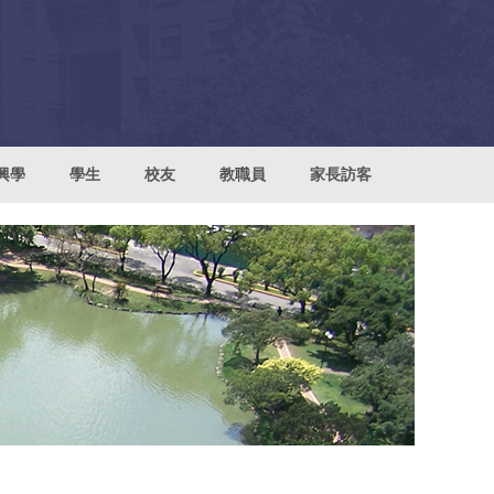
興學
學生
校友
教職員
家長訪客