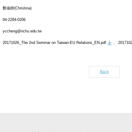
鄭渝靜(Christina)
04-2284-0206
yccheng@nchu.edu.tw
20171026_The 2nd Seminar on Taiwan-EU Relations_EN.pdf
、
2017102
Back