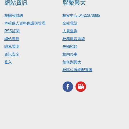
網站資訊
聯繫興大
校園智財網
校安中心 04-22870885
本校個人資料保護與管理
全校電話
RSS訂閱
人員查詢
網站導覽
校務建言系統
隱私聲明
失物招領
資訊安全
校內停車
登入
如何到興大
校區位置總配置圖