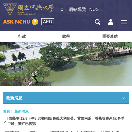
:::
網站導覽
NUST
AED
行政
教學
重要連結
最新消息
首頁
最新消息
[園藝場]12/8下午3:30擺攤販售義大利葡萄、甘栗南瓜、香蕉等農產品;冬季
巨峰、蜜紅已售完