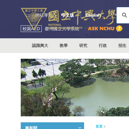
:::
網站導覽
中文版
English
校園
AED
臺灣國立大學系統
認識興大
教學
研究
行政
招生
首頁
興新聞