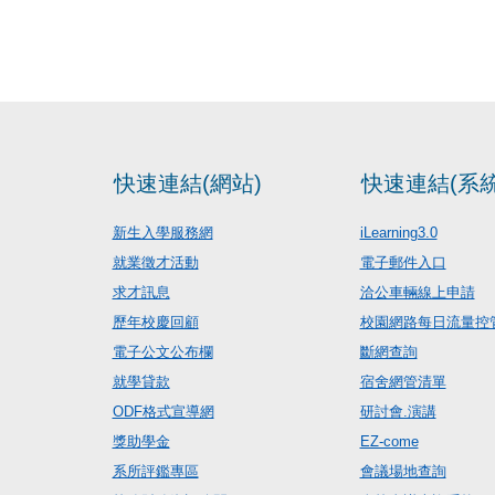
快速連結(網站)
快速連結(系統
新生入學服務網
iLearning3.0
就業徵才活動
電子郵件入口
求才訊息
洽公車輛線上申請
歷年校慶回顧
校園網路每日流量控
電子公文公布欄
斷網查詢
就學貸款
宿舍網管清單
ODF格式宣導網
研討會.演講
獎助學金
EZ-come
系所評鑑專區
會議場地查詢