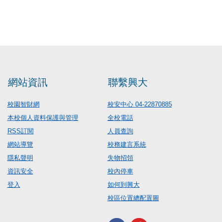
網站資訊
聯繫興大
校園智財網
校安中心 04-22870885
本校個人資料保護與管理
全校電話
RSS訂閱
人員查詢
網站導覽
校務建言系統
隱私聲明
失物招領
資訊安全
校內停車
登入
如何到興大
校區位置總配置圖