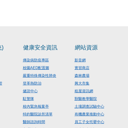
)
健康安全資訊
網站資源
傳染病防疫專區
影音網
校園AED配置圖
實習商店
嚴重特殊傳染性肺炎
森林農場
管
登革熱防治
興大市集
健諮中心
租屋資訊網
駐警隊
獸醫教學醫院
校內緊急報案亭
土壤調查試驗中心
特約醫院診所清單
有機農業推動中心
醫師諮詢時間
員工子女托嬰中心