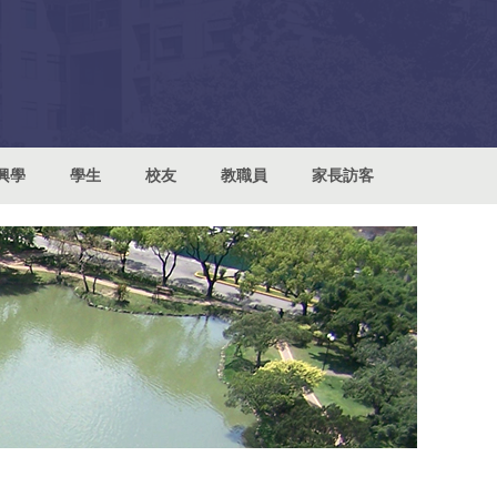
興學
學生
校友
教職員
家長訪客