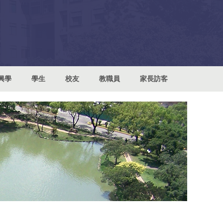
興學
學生
校友
教職員
家長訪客