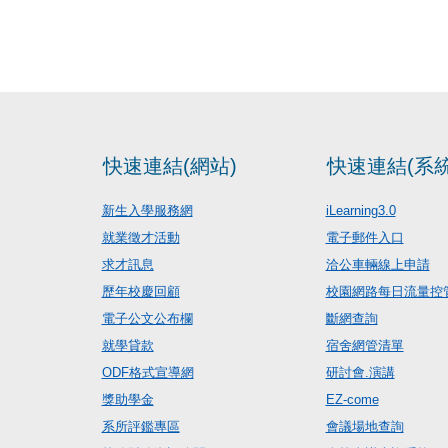
快速連結(網站)
快速連結(系統
新生入學服務網
iLearning3.0
就業徵才活動
電子郵件入口
求才訊息
洽公車輛線上申請
歷年校慶回顧
校園網路每日流量控
電子公文公布欄
斷網查詢
就學貸款
宿舍網管清單
ODF格式宣導網
研討會.演講
獎助學金
EZ-come
系所評鑑專區
會議場地查詢