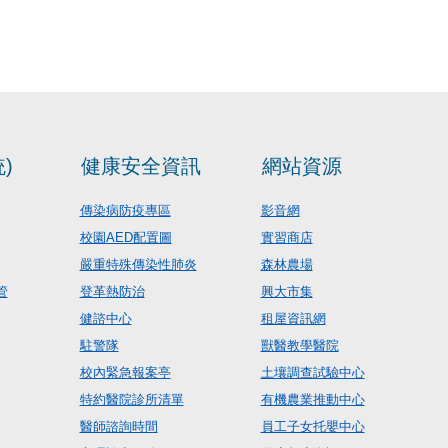
)
健康安全資訊
網站資源
傳染病防疫專區
影音網
校園AED配置圖
實習商店
嚴重特殊傳染性肺炎
森林農場
管
登革熱防治
興大市集
健諮中心
租屋資訊網
駐警隊
獸醫教學醫院
校內緊急報案亭
土壤調查試驗中心
特約醫院診所清單
有機農業推動中心
醫師諮詢時間
員工子女托嬰中心