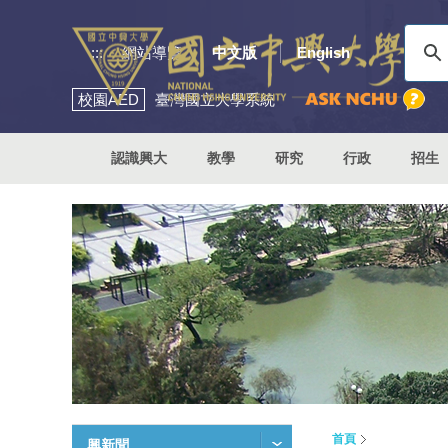
:::
網站導覽
中文版
English
校園
AED
臺灣國立大學系統
認識興大
教學
研究
行政
招生
首頁
興新聞